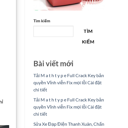
Tìm kiếm
TÌM
KIẾM
Bài viết mới
Tải M a t h t y p e Full Crack Key bản
quyền Vĩnh viễn Fix mọi lỗi Cài đặt
chi tiết
Tải M a t h t y p e Full Crack Key bản
hỉ
quyền Vĩnh viễn Fix mọi lỗi Cài đặt
chi tiết
Sửa Xe Đạp Điện Thanh Xuân, Chẩn