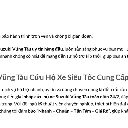
.
 bảo hành trình trọn vẹn và không bị gián đoạn.
uzuki Vũng Tàu uy tín hàng đầu
, luôn sẵn sàng phục vụ bạn mọi l
ẽ nhanh chóng có mặt để mang đến sự hỗ trợ kịp thời, giúp bạn
an 
Vũng Tàu Cứu Hộ Xe Siêu Tốc Cung Cấ
 dịch vụ hỗ trợ nhanh, uy tín và đúng chuyên dòng là điều rất cần
ng đến
giải pháp cứu hộ xe Suzuki Vũng Tàu toàn diện 24/7
, đá
rọng. Với đội ngũ kỹ thuật viên chuyên nghiệp, thiết bị hiện đại 
 chúng tôi đảm bảo
“Nhanh – Chuẩn – Tận Tâm – Giá Rẻ”
, giúp kh