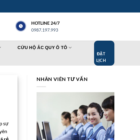
HOTLINE 24/7
0987.197.993
CỨU HỘ ẮC QUY Ô TÔ
ĐẶT
LỊCH
NHÂN VIÊN TƯ VẤN
p sự
uyên
iá rẻ,