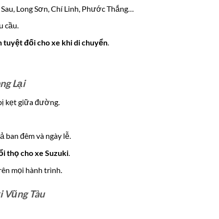
ãi Sau, Long Sơn, Chí Linh, Phước Thắng…
u cầu.
 tuyệt đối cho xe khi di chuyển
.
ng Lại
 bị kẹt giữa đường.
cả ban đêm và ngày lễ.
ổi thọ cho xe Suzuki
.
rên mọi hành trình.
i Vũng Tàu