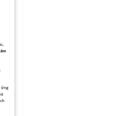
úc,
tâm
p
p ứng
và
ách