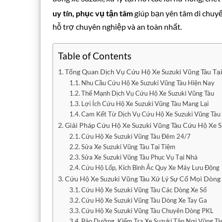
uy tín, phục vụ tận tâm
giúp bạn yên tâm di chuyể
hỗ trợ chuyên nghiệp và an toàn nhất.
Table of Contents
Tổng Quan Dịch Vụ Cứu Hộ Xe Suzuki Vũng Tàu Tại
Nhu Cầu Cứu Hộ Xe Suzuki Vũng Tàu Hiện Nay
Thế Mạnh Dịch Vụ Cứu Hộ Xe Suzuki Vũng Tàu
Lợi Ích Cứu Hộ Xe Suzuki Vũng Tàu Mang Lại
Cam Kết Từ Dịch Vụ Cứu Hộ Xe Suzuki Vũng Tàu
Giải Pháp Cứu Hộ Xe Suzuki Vũng Tàu Cứu Hộ Xe 
Cứu Hộ Xe Suzuki Vũng Tàu Đêm 24/7
Sửa Xe Suzuki Vũng Tàu Tại Tiệm
Sửa Xe Suzuki Vũng Tàu Phục Vụ Tại Nhà
Cứu Hộ Lốp, Kích Bình Ắc Quy Xe Máy Lưu Động
Cứu Hộ Xe Suzuki Vũng Tàu Xử Lý Sự Cố Mọi Dòng 
Cứu Hộ Xe Suzuki Vũng Tàu Các Dòng Xe Số
Cứu Hộ Xe Suzuki Vũng Tàu Dòng Xe Tay Ga
Cứu Hộ Xe Suzuki Vũng Tàu Chuyên Dòng PKL
Bảo Dưỡng, Kiểm Tra Xe Suzuki Tận Nơi Vũng Tà