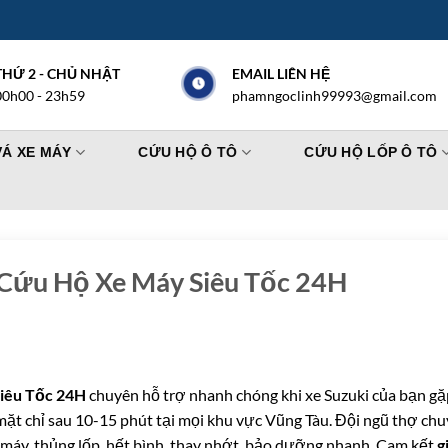
THỨ 2 - CHỦ NHẬT
EMAIL LIÊN HỆ
00h00 - 23h59
phamngoclinh99993@gmail.com
VÁ XE MÁY
CỨU HỘ Ô TÔ
CỨU HỘ LỐP Ô TÔ
 Cứu Hộ Xe Máy Siêu Tốc 24H
iêu Tốc 24H
chuyên hỗ trợ nhanh chóng khi xe Suzuki của bạn gặ
mặt chỉ sau 10-15 phút tại mọi khu vực Vũng Tàu. Đội ngũ thợ ch
ết máy, thủng lốp, hết bình, thay nhớt, bảo dưỡng nhanh. Cam kết
g