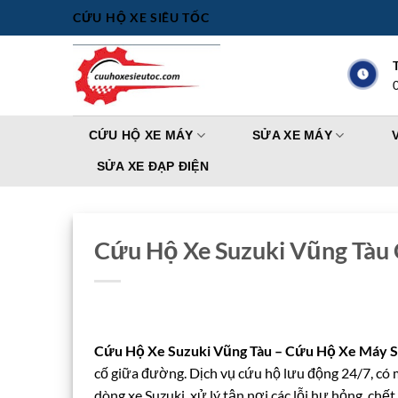
Bỏ
CỨU HỘ XE SIÊU TỐC
qua
nội
dung
CỨU HỘ XE MÁY
SỬA XE MÁY
SỬA XE ĐẠP ĐIỆN
Cứu Hộ Xe Suzuki Vũng Tàu
Cứu Hộ Xe Suzuki Vũng Tàu – Cứu Hộ Xe Máy S
cố giữa đường. Dịch vụ cứu hộ lưu động 24/7, có 
dòng xe Suzuki, xử lý tận nơi các lỗi hư hỏng, ch