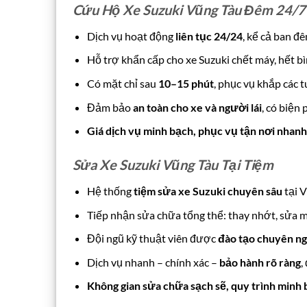
Cứu Hộ Xe Suzuki Vũng Tàu Đêm 24/7
Dịch vụ hoạt động
liên tục 24/24
, kể cả ban đê
Hỗ trợ khẩn cấp cho xe Suzuki chết máy, hết bì
Có mặt chỉ sau
10–15 phút
, phục vụ khắp các 
Đảm bảo
an toàn cho xe và người lái
, có biện
Giá dịch vụ minh bạch, phục vụ tận nơi nhan
Sửa Xe Suzuki Vũng Tàu Tại Tiệm
Hệ thống
tiệm sửa xe Suzuki chuyên sâu
tại V
Tiếp nhận sửa chữa tổng thể: thay nhớt, sửa m
Đội ngũ kỹ thuật viên được
đào tạo chuyên ng
Dịch vụ nhanh – chính xác –
bảo hành rõ ràng
,
Không gian sửa chữa sạch sẽ, quy trình minh b