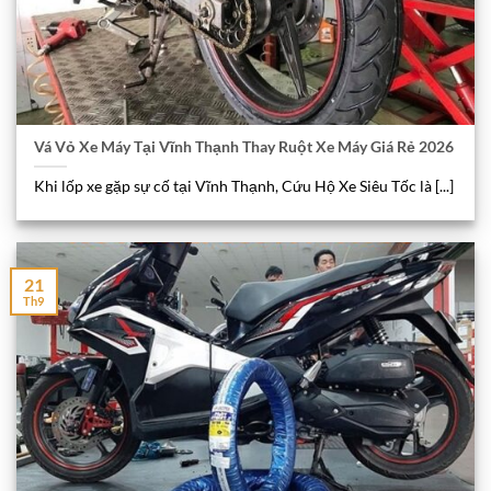
Vá Vỏ Xe Máy Tại Vĩnh Thạnh Thay Ruột Xe Máy Giá Rẻ 2026
Khi lốp xe gặp sự cố tại Vĩnh Thạnh, Cứu Hộ Xe Siêu Tốc là [...]
21
Th9