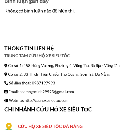
Bình luận gần đây
Không có bình luận nào để hiển thị.
THÔNG TIN LIÊN HỆ
TRUNG TÂM CỨU HỘ XE SIÊU TỐC
Cơ sở 1: 458 Hùng Vương, Phường 4, Vũng Tàu, Bà Rịa - Vũng Tàu.
Cơ sở 2: 33 Thích Thiện Chiếu, Thọ Quang, Sơn Trà, Đà Nẵng.
Số điện thoại: 0987197993
Email: phamngoclinh99993@gmail.com
Website:
http://cuuhoxesieutoc.com
CHI NHÁNH CỨU HỘ XE SIÊU TỐC
CỨU HỘ XE SIÊU TỐC ĐÀ NĂNG