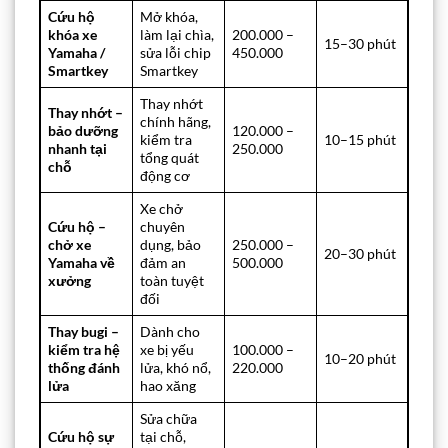
Cứu hộ
Mở khóa,
khóa xe
làm lại chìa,
200.000 –
15–30 phút
Yamaha /
sửa lỗi chip
450.000
Smartkey
Smartkey
Thay nhớt
Thay nhớt –
chính hãng,
bảo dưỡng
120.000 –
kiểm tra
10–15 phút
nhanh tại
250.000
tổng quát
chỗ
động cơ
Xe chở
Cứu hộ –
chuyên
chở xe
dụng, bảo
250.000 –
20–30 phút
Yamaha về
đảm an
500.000
xưởng
toàn tuyệt
đối
Thay bugi –
Dành cho
kiểm tra hệ
xe bị yếu
100.000 –
10–20 phút
thống đánh
lửa, khó nổ,
220.000
lửa
hao xăng
Sửa chữa
Cứu hộ sự
tại chỗ,