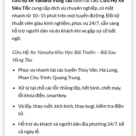
cứu hộ xe Yamaha Vũng Tàu
luôn rất cao.
Cứu Hộ Xe
Siêu Tốc
cung cấp dịch vụ chuyên nghiệp, có mặt
nhanh từ 10–15 phút trên mọi tuyến đường. Đội kỹ
thuật viên giàu kinh nghiệm, phục vụ 24/7, sẵn sàng
hỗ trợ người dân và du khách khi xe gặp sự cố bất
ngờ.
Cứu Hộ Xe Yamaha Khu Vực Bãi Trước – Bãi Sau
Vũng Tàu
Phục vụ nhanh tại các tuyến Thùy Vân, Hạ Long,
Phan Chu Trinh, Quang Trung.
Xử lý tại chỗ các lỗi: thủng lốp, hết bình, chết máy,
lỗi khóa điện, smartkey.
Vá lốp, thay ruột, kích bình, thay bugi, kiểm tra điện
tử.
Hỗ trợ du khách và người dân địa phương 24/7, kể
cả ngày lễ.