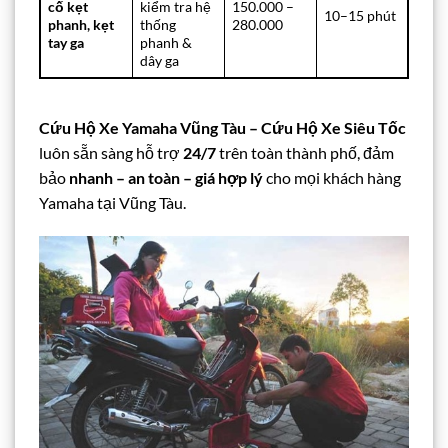
cố kẹt
kiểm tra hệ
150.000 –
10–15 phút
phanh, kẹt
thống
280.000
tay ga
phanh &
dây ga
Cứu Hộ Xe Yamaha Vũng Tàu – Cứu Hộ Xe Siêu Tốc
luôn sẵn sàng hỗ trợ
24/7
trên toàn thành phố, đảm
bảo
nhanh – an toàn – giá hợp lý
cho mọi khách hàng
Yamaha tại Vũng Tàu.