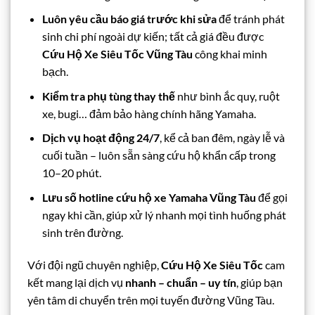
Luôn yêu cầu báo giá trước khi sửa
để tránh phát
sinh chi phí ngoài dự kiến; tất cả giá đều được
Cứu Hộ Xe Siêu Tốc Vũng Tàu
công khai minh
bạch.
Kiểm tra phụ tùng thay thế
như bình ắc quy, ruột
xe, bugi… đảm bảo hàng chính hãng Yamaha.
Dịch vụ hoạt động 24/7
, kể cả ban đêm, ngày lễ và
cuối tuần – luôn sẵn sàng cứu hộ khẩn cấp trong
10–20 phút.
Lưu số hotline cứu hộ xe Yamaha Vũng Tàu
để gọi
ngay khi cần, giúp xử lý nhanh mọi tình huống phát
sinh trên đường.
Với đội ngũ chuyên nghiệp,
Cứu Hộ Xe Siêu Tốc
cam
kết mang lại dịch vụ
nhanh – chuẩn – uy tín
, giúp bạn
yên tâm di chuyển trên mọi tuyến đường Vũng Tàu.