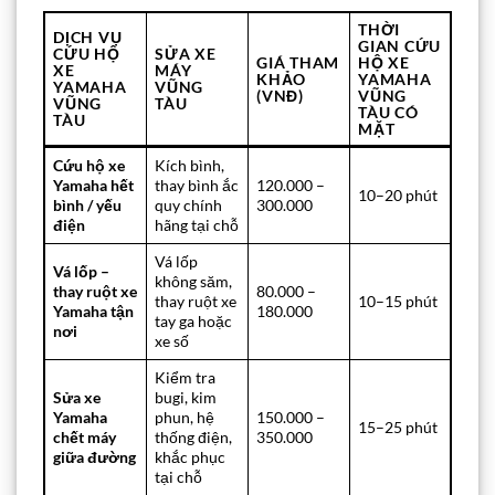
THỜI
DỊCH VỤ
GIAN CỨU
CỨU HỘ
SỬA XE
GIÁ THAM
HỘ XE
XE
MÁY
KHẢO
YAMAHA
YAMAHA
VŨNG
(VNĐ)
VŨNG
VŨNG
TÀU
TÀU CÓ
TÀU
MẶT
Cứu hộ xe
Kích bình,
Yamaha hết
thay bình ắc
120.000 –
10–20 phút
bình / yếu
quy chính
300.000
điện
hãng tại chỗ
Vá lốp
Vá lốp –
không săm,
thay ruột xe
80.000 –
thay ruột xe
10–15 phút
Yamaha tận
180.000
tay ga hoặc
nơi
xe số
Kiểm tra
Sửa xe
bugi, kim
Yamaha
phun, hệ
150.000 –
15–25 phút
chết máy
thống điện,
350.000
giữa đường
khắc phục
tại chỗ