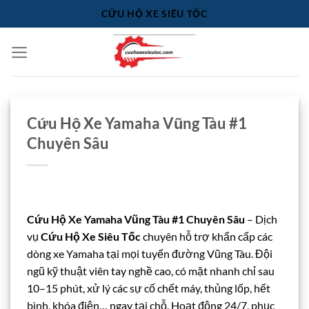
Bỏ
CỨU HỘ XE SIÊU TỐC
qua
nội
dung
Cứu Hộ Xe Yamaha Vũng Tàu #1
Chuyên Sâu
Cứu Hộ Xe Yamaha Vũng Tàu #1 Chuyên Sâu
– Dịch
vụ
Cứu Hộ Xe Siêu Tốc
chuyên hỗ trợ khẩn cấp các
dòng xe Yamaha tại mọi tuyến đường Vũng Tàu. Đội
ngũ kỹ thuật viên tay nghề cao, có mặt nhanh chỉ sau
10–15 phút, xử lý các sự cố chết máy, thủng lốp, hết
bình, khóa điện… ngay tại chỗ. Hoạt động 24/7, phục