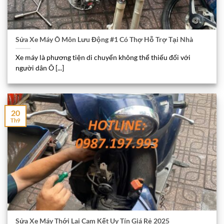
Sửa Xe Máy Ô Môn Lưu Động #1 Có Thợ Hỗ Trợ Tại Nhà
Xe máy là phương tiện di chuyển không thể thiếu đối với
người dân Ô [...]
20
Th9
Sửa Xe Máy Thới Lai Cam Kết Uy Tín Giá Rẻ 2025