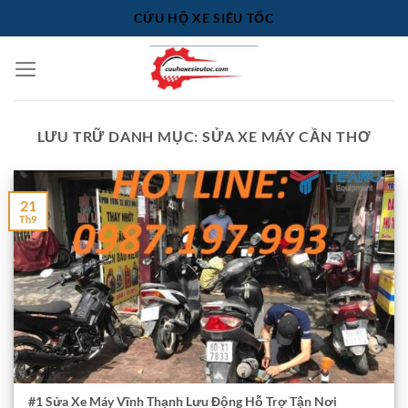
Bỏ
CỨU HỘ XE SIÊU TỐC
qua
nội
dung
LƯU TRỮ DANH MỤC:
SỬA XE MÁY CẦN THƠ
21
Th9
#1 Sửa Xe Máy Vĩnh Thạnh Lưu Động Hỗ Trợ Tận Nơi