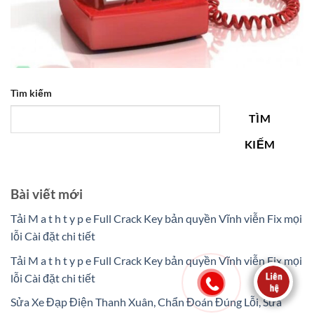
Tìm kiếm
TÌM
KIẾM
Bài viết mới
Tải M a t h t y p e Full Crack Key bản quyền Vĩnh viễn Fix mọi
lỗi Cài đặt chi tiết
Tải M a t h t y p e Full Crack Key bản quyền Vĩnh viễn Fix mọi
lỗi Cài đặt chi tiết
Sửa Xe Đạp Điện Thanh Xuân, Chẩn Đoán Đúng Lỗi, Sửa