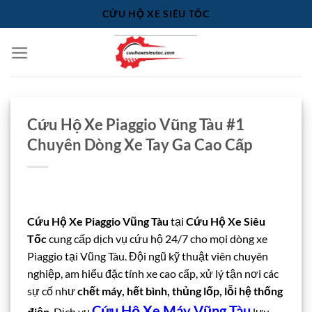
Bỏ
CỨU HỘ XE SIÊU TỐC
qua
nội
dung
Cứu Hộ Xe Piaggio Vũng Tàu #1
Chuyên Dòng Xe Tay Ga Cao Cấp
Cứu Hộ Xe Piaggio Vũng Tàu
tại
Cứu Hộ Xe Siêu
Tốc
cung cấp dịch vụ cứu hộ 24/7 cho mọi dòng xe
Piaggio tại Vũng Tàu. Đội ngũ kỹ thuật viên chuyên
nghiệp, am hiểu đặc tính xe cao cấp, xử lý tận nơi các
sự cố như
chết máy, hết bình, thủng lốp, lỗi hệ thống
Cứu Hộ Xe Máy Vũng Tàu
điện
. Dịch vụ
lưu