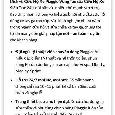
Dịch vụ
Cứu Hộ Xe Piaggio Vũng Tàu
của
Cứu Hộ Xe
Siêu Tốc 24H
nổi bật với nhiều thế mạnh vượt trội,
đáp ứng nhanh chóng và hiệu quả mọi nhu cầu cứu hộ
dòng xe tay ga cao cấp. Với kinh nghiệm nhiều năm
trong ngành cứu hộ và sửa chữa xe tay ga, chúng tôi
tự tin mang đến giải pháp
tận nơi – an toàn – uy tín
cho khách hàng.
Đội ngũ kỹ thuật viên chuyên dòng Piaggio
: Am
hiểu đặc điểm kỹ thuật và hệ thống điện, phun
xăng FI của các dòng xe cao cấp như Vespa, Liberty,
Medley, Sprint.
Hỗ trợ 24/7 mọi lúc, mọi nơi
: Có mặt nhanh
chóng chỉ sau 10–15 phút, kể cả ban đêm, cuối
tuần và ngày lễ.
Trang thiết bị cứu hộ hiện đại
: Xe cứu hộ, dụng cụ
sửa chữa và phụ tùng chính hãng Piaggio luôn sẵn
sàng, đảm bảo xử lý triệt để mọi sự cố.