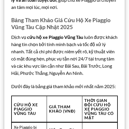
an tâm mọi lúc, mọi nơi.
Bảng Tham Khảo Giá Cứu Hộ Xe Piaggio
Vũng Tàu Cập Nhật 2025
Dịch vụ
cứu hộ xe Piaggio Vũng Tàu
luôn được khách
hàng tin chọn bởi tính minh bạch và tốc độ xử lý
nhanh. Tất cả chi phí được niêm yết rõ, kỹ thuật viên
có mặt đúng hẹn, phục vụ tận nơi 24/7 tại trung tâm
và các khu vực lân cận như Bãi Sau, Bãi Trước, Long
Hải, Phước Thắng, Nguyễn An Ninh.
Dưới đây là bảng giá tham khảo mới nhất năm 2025:
THỜI GIAN
CỨU HỘ XE
ĐỘI CỨU HỘ
GIÁ THAM
PIAGGIO
XE PIAGGIO
KHẢO (VNĐ)
VŨNG TÀU
VŨNG TÀU CÓ
MẶT
Xe Piaggio bị