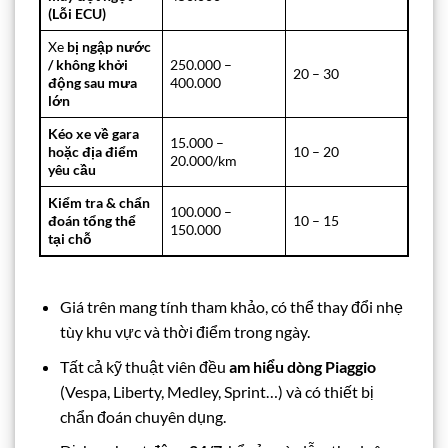
(Lỗi ECU)
Xe
bị ngập nước
/ không khởi
250.000 –
20 – 30
động sau mưa
400.000
lớn
Kéo xe về gara
15.000 –
hoặc địa điểm
10 – 20
20.000/km
yêu cầu
Kiểm tra & chẩn
100.000 –
đoán tổng thể
10 – 15
150.000
tại chỗ
Giá trên mang tính tham khảo, có thể thay đổi nhẹ
tùy khu vực và thời điểm trong ngày.
Tất cả kỹ thuật viên đều
am hiểu dòng Piaggio
(Vespa, Liberty, Medley, Sprint…) và có thiết bị
chẩn đoán chuyên dụng.