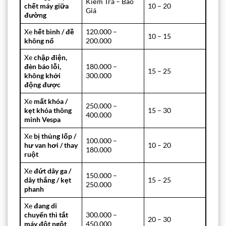
Kiểm Tra – Báo
chết máy giữa
10 – 20
Giá
đường
Xe
hết bình / đề
120.000 –
10 – 15
không nổ
200.000
Xe
chập điện,
đèn báo lỗi,
180.000 –
15 – 25
không khởi
300.000
động được
Xe
mất khóa /
250.000 –
kẹt khóa thông
15 – 30
400.000
minh Vespa
Xe
bị thủng lốp /
100.000 –
hư van hơi / thay
10 – 20
180.000
ruột
Xe
đứt dây ga /
150.000 –
dây thắng / kẹt
15 – 25
250.000
phanh
Xe
đang di
chuyển thì tắt
300.000 –
20 – 30
máy đột ngột
450.000