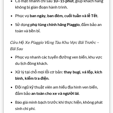
Có mặt nhanh chỉ sau
10–15 phút
, giúp khách hàng
không bị gián đoạn hành trình.
Phục vụ
ban ngày, ban đêm, cuối tuần và lễ Tết
.
Sử dụng
phụ tùng chính hãng Piaggio
, đảm bảo an
toàn và bền bỉ.
Cứu Hộ Xe Piaggio Vũng Tàu Khu Vực Bãi Trước –
Bãi Sau
Phục vụ nhanh các tuyến đường ven biển, khu vực
du lịch đông khách.
Xử lý tại chỗ mọi lỗi cơ bản:
thay bugi, vá lốp, kích
bình, kiểm tra điện
.
Đội ngũ kỹ thuật viên am hiểu địa hình ven biển,
đảm bảo
an toàn cho xe và người lái
.
Báo giá minh bạch trước khi thực hiện, không phát
sinh chi phí.