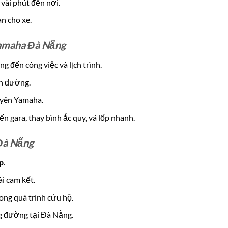
 vài phút đến nơi.
n cho xe.
Yamaha Đà Nẵng
g đến công việc và lịch trình.
ên đường.
uyên Yamaha.
ến gara, thay bình ắc quy, vá lốp nhanh.
Đà Nẵng
p
.
ài cam kết.
ong quá trình cứu hộ.
g đường tại Đà Nẵng.