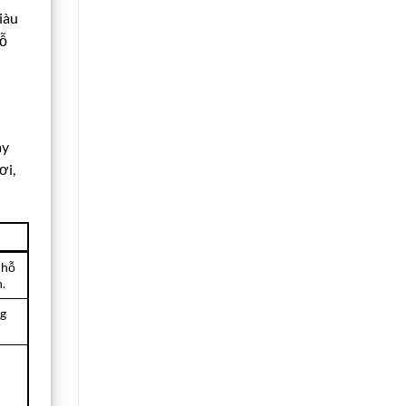
iàu
hỗ
ay
ơi,
chỗ
h.
ng