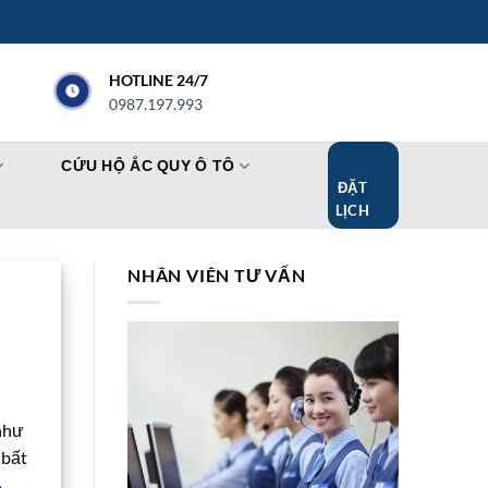
HOTLINE 24/7
0987.197.993
CỨU HỘ ẮC QUY Ô TÔ
ĐẶT
LỊCH
NHÂN VIÊN TƯ VẤN
 như
 bất