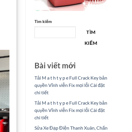
Tìm kiếm
TÌM
KIẾM
Bài viết mới
Tải M a t h t y p e Full Crack Key bản
quyền Vĩnh viễn Fix mọi lỗi Cài đặt
chi tiết
Tải M a t h t y p e Full Crack Key bản
quyền Vĩnh viễn Fix mọi lỗi Cài đặt
chi tiết
Sửa Xe Đạp Điện Thanh Xuân, Chẩn