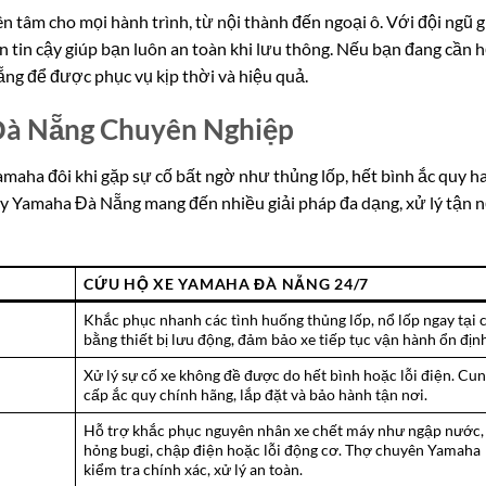
 tâm cho mọi hành trình, từ nội thành đến ngoại ô. Với đội ngũ g
n tin cậy giúp bạn luôn an toàn khi lưu thông. Nếu bạn đang cần 
ẵng để được phục vụ kịp thời và hiệu quả.
Đà Nẵng Chuyên Nghiệp
amaha đôi khi gặp sự cố bất ngờ như thủng lốp, hết bình ắc quy h
máy Yamaha Đà Nẵng mang đến nhiều giải pháp đa dạng, xử lý tận n
CỨU HỘ XE YAMAHA ĐÀ NẴNG 24/7
Khắc phục nhanh các tình huống thủng lốp, nổ lốp ngay tại 
bằng thiết bị lưu động, đảm bảo xe tiếp tục vận hành ổn địn
Xử lý sự cố xe không đề được do hết bình hoặc lỗi điện. Cu
cấp ắc quy chính hãng, lắp đặt và bảo hành tận nơi.
Hỗ trợ khắc phục nguyên nhân xe chết máy như ngập nước,
hỏng bugi, chập điện hoặc lỗi động cơ. Thợ chuyên Yamaha
kiểm tra chính xác, xử lý an toàn.