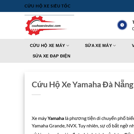
Bỏ
CỨU HỘ XE SIÊU TỐC
qua
nội
dung
CỨU HỘ XE MÁY
SỬA XE MÁY
SỬA XE ĐẠP ĐIỆN
Cứu Hộ Xe Yamaha Đà Nẵng 
Xe máy
Yamaha
là phương tiện di chuyển phổ biến
Yamaha Grande, NVX. Tuy nhiên, sự cố bất ngờ như