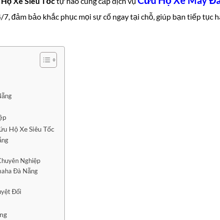
Cứu Hộ Xe Máy Đ
Hộ Xe Siêu Tốc
tự hào cung cấp dịch vụ
7, đảm bảo khắc phục mọi sự cố ngay tại chỗ, giúp bạn tiếp tục 
Nẵng
ệp
u Hộ Xe Siêu Tốc
ẵng
 Chuyên Nghiệp
maha Đà Nẵng
yệt Đối
ng