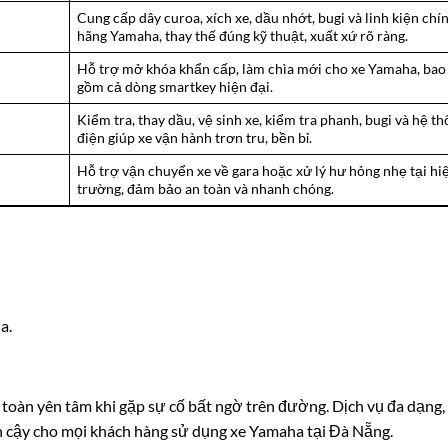
Cung cấp dây curoa, xích xe, dầu nhớt, bugi và linh kiện chí
hãng Yamaha, thay thế đúng kỹ thuật, xuất xứ rõ ràng.
Hỗ trợ mở khóa khẩn cấp, làm chìa mới cho xe Yamaha, bao
gồm cả dòng smartkey hiện đại.
Kiểm tra, thay dầu, vệ sinh xe, kiểm tra phanh, bugi và hệ t
điện giúp xe vận hành trơn tru, bền bỉ.
Hỗ trợ vận chuyển xe về gara hoặc xử lý hư hỏng nhẹ tại hi
trường, đảm bảo an toàn và nhanh chóng.
a.
toàn yên tâm khi gặp sự cố bất ngờ trên đường. Dịch vụ đa dạng,
 tin cậy cho mọi khách hàng sử dụng xe Yamaha tại Đà Nẵng.