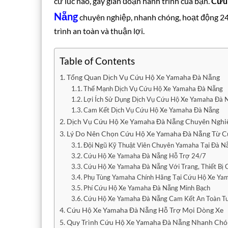
cứ lúc nào, gây gián đoạn hành trình của bạn.
Cứu 
Nẵng
chuyên nghiệp, nhanh chóng, hoạt động 24/
trình an toàn và thuận lợi.
Table of Contents
Tổng Quan Dịch Vụ Cứu Hộ Xe Yamaha Đà Nẵng
Thế Mạnh Dịch Vụ Cứu Hộ Xe Yamaha Đà Nẵng
Lợi Ích Sử Dụng Dịch Vụ Cứu Hộ Xe Yamaha Đà 
Cam Kết Dịch Vụ Cứu Hộ Xe Yamaha Đà Nẵng
Dịch Vụ Cứu Hộ Xe Yamaha Đà Nẵng Chuyên Nghi
Lý Do Nên Chọn Cứu Hộ Xe Yamaha Đà Nẵng Từ Cứ
Đội Ngũ Kỹ Thuật Viên Chuyên Yamaha Tại Đà N
Cứu Hộ Xe Yamaha Đà Nẵng Hỗ Trợ 24/7
Cứu Hộ Xe Yamaha Đà Nẵng Với Trang, Thiết Bị
Phụ Tùng Yamaha Chính Hãng Tại Cứu Hộ Xe Ya
Phí Cứu Hộ Xe Yamaha Đà Nẵng Minh Bạch
Cứu Hộ Xe Yamaha Đà Nẵng Cam Kết An Toàn Tu
Cứu Hộ Xe Yamaha Đà Nẵng Hỗ Trợ Mọi Dòng Xe
Quy Trình Cứu Hộ Xe Yamaha Đà Nẵng Nhanh Chó