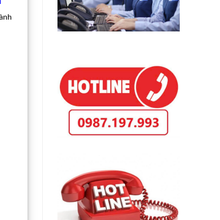
à
hành