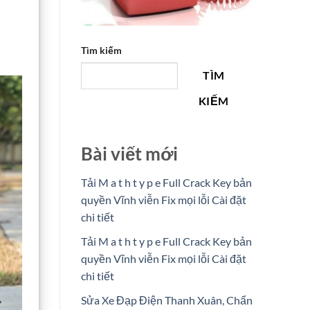
Tìm kiếm
TÌM
KIẾM
Bài viết mới
Tải M a t h t y p e Full Crack Key bản
quyền Vĩnh viễn Fix mọi lỗi Cài đặt
chi tiết
Tải M a t h t y p e Full Crack Key bản
quyền Vĩnh viễn Fix mọi lỗi Cài đặt
chi tiết
Sửa Xe Đạp Điện Thanh Xuân, Chẩn