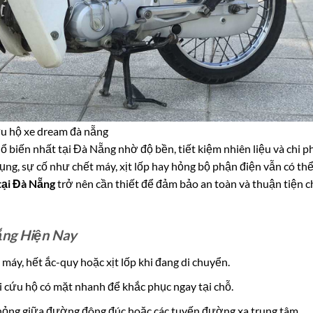
u hộ xe dream đà nẵng
biến nhất tại Đà Nẵng nhờ độ bền, tiết kiệm nhiên liệu và chi ph
ụng, sự cố như chết máy, xịt lốp hay hỏng bộ phận điện vẫn có th
tại Đà Nẵng
trở nên cần thiết để đảm bảo an toàn và thuận tiện c
ng Hiện Nay
máy, hết ắc-quy hoặc xịt lốp khi đang di chuyển.
 cứu hộ có mặt nhanh để khắc phục ngay tại chỗ.
 hỏng giữa đường đông đúc hoặc các tuyến đường xa trung tâm.