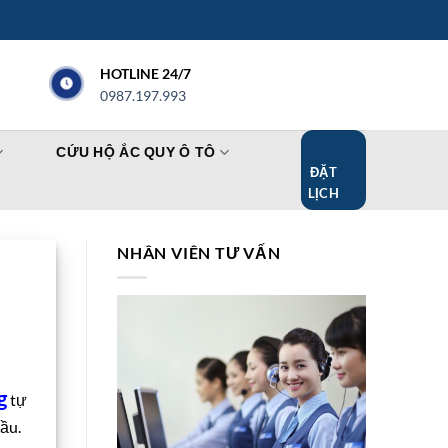
HOTLINE 24/7
0987.197.993
CỨU HỘ ẮC QUY Ô TÔ
ĐẶT
LỊCH
NHÂN VIÊN TƯ VẤN
g
tự
ầu.