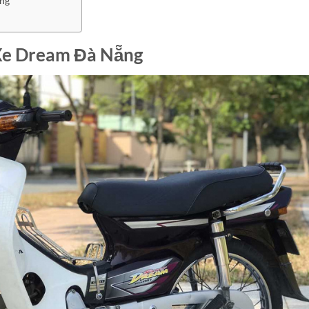
ng
Xe Dream Đà Nẵng