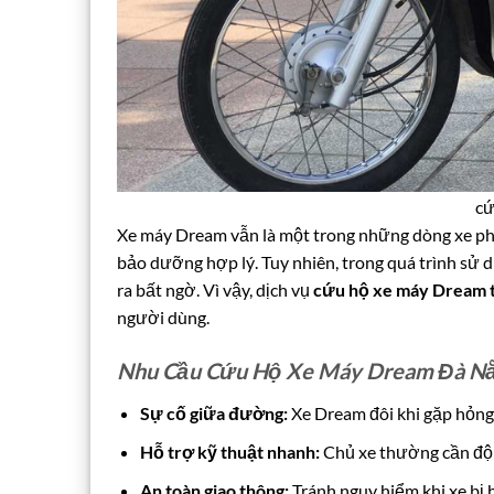
cứ
Xe máy Dream vẫn là một trong những dòng xe phổ 
bảo dưỡng hợp lý. Tuy nhiên, trong quá trình sử d
ra bất ngờ. Vì vậy, dịch vụ
cứu hộ xe máy Dream 
người dùng.
Nhu Cầu Cứu Hộ Xe Máy Dream Đà Nẵ
Sự cố giữa đường:
Xe Dream đôi khi gặp hỏng 
Hỗ trợ kỹ thuật nhanh:
Chủ xe thường cần đội
An toàn giao thông:
Tránh nguy hiểm khi xe bị