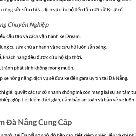
 công sức sửa chữa, dịch vụ cứu hộ đến tận nơi xử lý sự cố.
ng Chuyên Nghiệp
ểu cấu tạo và cách vận hành xe Dream.
dụng cụ sửa chữa nhanh và xe cứu hộ luôn sẵn sàng.
ễ, khách hàng đều được cứu hộ kịp thời.
n, tránh phát sinh không mong muốn.
xe hỏng nặng, dịch vụ sẽ đưa xe đến gara uy tín tại Đà Nẵng.
hỉ giải quyết các sự cố nhanh chóng mà còn mang lại sự an tâm t
ghiệp giúp tiết kiệm thời gian, đảm bảo an toàn và bảo vệ xe luôn
am Đà Nẵng Cung Cấp
người tại Đà Nẵng nhờ độ bền cao, tiết kiệm nhiên liệu và chi ph