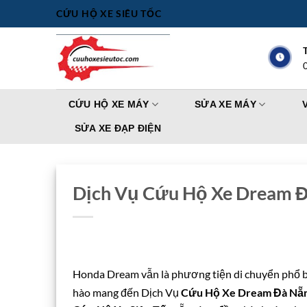
Bỏ
CỨU HỘ XE SIÊU TỐC
qua
nội
dung
CỨU HỘ XE MÁY
SỬA XE MÁY
SỬA XE ĐẠP ĐIỆN
Dịch Vụ Cứu Hộ Xe Dream Đ
Honda Dream vẫn là phương tiện di chuyển phổ b
hào mang đến Dịch Vụ
Cứu Hộ Xe Dream Đà Nẵ