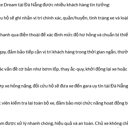
 xe Dream tại Đà Nẵng được nhiều khách hàng tin tưởng:
u hộ sẽ ghi nhận vị trí chính xác, quận/huyện, tình trạng xe và loạ
hanh qua điện thoại để xác định mức độ hư hỏng và chuẩn bị thiết
y, đảm bảo tiếp cận vị trí khách hàng trong thời gian ngắn, thư
các vấn đề cơ bản như bơm lốp, thay ắc-quy, khởi động lại xe hoặc
 xe hỏng nặng, đội cứu hộ sẽ đưa xe đến gara uy tín tại Đà Nẵng
t viên kiểm tra lại toàn bộ xe, đảm bảo mọi chức năng hoạt động 
m được xử lý nhanh chóng, hiệu quả và an toàn. Chủ xe không chỉ