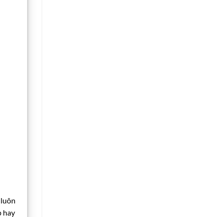
n
 luôn
p hay