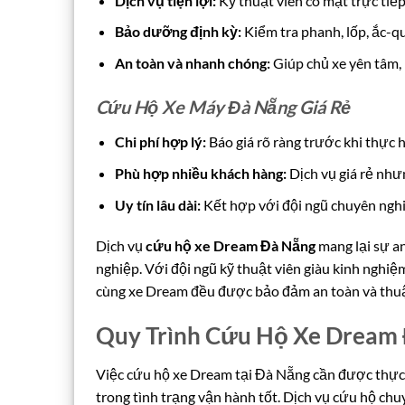
Dịch vụ tiện lợi:
Kỹ thuật viên có mặt trực tiế
Bảo dưỡng định kỳ:
Kiểm tra phanh, lốp, ắc-qu
An toàn và nhanh chóng:
Giúp chủ xe yên tâm, 
Cứu Hộ Xe Máy Đà Nẵng Giá Rẻ
Chi phí hợp lý:
Báo giá rõ ràng trước khi thực 
Phù hợp nhiều khách hàng:
Dịch vụ giá rẻ như
Uy tín lâu dài:
Kết hợp với đội ngũ chuyên nghi
Dịch vụ
cứu hộ xe Dream Đà Nẵng
mang lại sự an
nghiệp. Với đội ngũ kỹ thuật viên giàu kinh nghiệm,
cùng xe Dream đều được bảo đảm an toàn và thuậ
Quy Trình Cứu Hộ Xe Dream
Việc cứu hộ xe Dream tại Đà Nẵng cần được thực 
trong tình trạng vận hành tốt. Dịch vụ cứu hộ chu