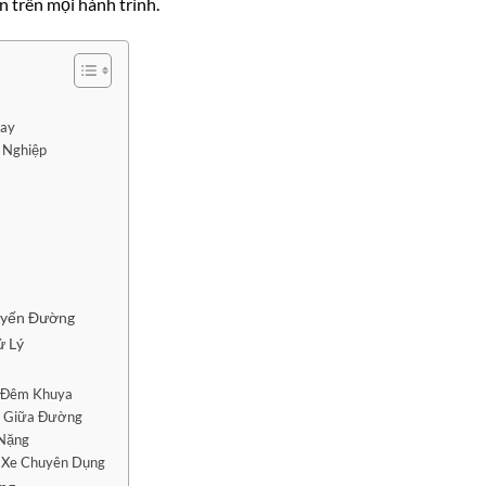
 trên mọi hành trình.
Nay
 Nghiệp
uyến Đường
ử Lý
 Đêm Khuya
h Giữa Đường
 Nặng
 Xe Chuyên Dụng