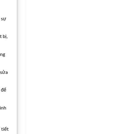
i sự
 bị,
ờng
 sửa
 để
bình
 tiết