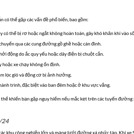
ẫn có thể gặp các vấn đề phổ biến, bao gồm:
tay có thể bị rơ hoặc ngắt không hoàn toàn, gây khó khăn khi vào số
i chuyển qua các cung đường gồ ghề hoặc cán đinh.
hởi động do ắc quy yếu hoặc dây điện bị chuột cắn.
y hoặc xe chạy không ổn định.
m lọc gió và động cơ bị ảnh hưởng.
hành trình, đặc biệt vào ban đêm hoặc ở khu vực vắng.
ó thể khiến bạn gặp nguy hiểm nếu mắc kẹt trên các tuyến đường 
4/24
 các khu công nghiệp lớn và mạng lưới đường xá phức tạp. Khi xe 