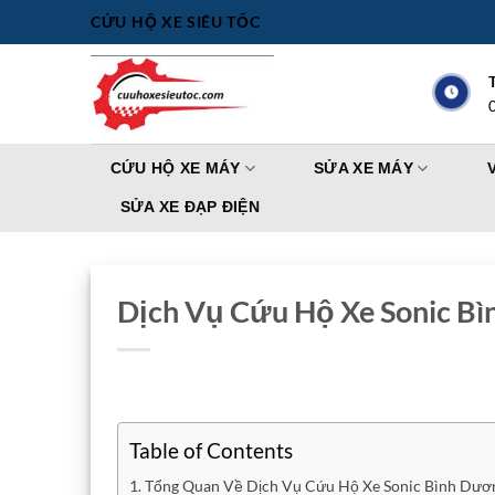
Bỏ
CỨU HỘ XE SIÊU TỐC
qua
nội
dung
CỨU HỘ XE MÁY
SỬA XE MÁY
SỬA XE ĐẠP ĐIỆN
Dịch Vụ Cứu Hộ Xe Sonic B
Table of Contents
Tổng Quan Về Dịch Vụ Cứu Hộ Xe Sonic Bình Dươ