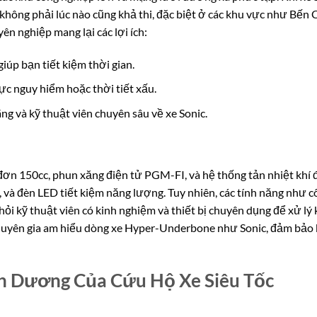
t không phải lúc nào cũng khả thi, đặc biệt ở các khu vực như Bến C
n nghiệp mang lại các lợi ích:
giúp bạn tiết kiệm thời gian.
ực nguy hiểm hoặc thời tiết xấu.
ng và kỹ thuật viên chuyên sâu về xe Sonic.
đơn 150cc, phun xăng điện tử PGM-FI, và hệ thống tản nhiệt khí
i, và đèn LED tiết kiệm năng lượng. Tuy nhiên, các tính năng như c
hỏi kỹ thuật viên có kinh nghiệm và thiết bị chuyên dụng để xử lý 
huyên gia am hiểu dòng xe Hyper-Underbone như Sonic, đảm bảo
nh Dương Của Cứu Hộ Xe Siêu Tốc