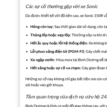
Các sự cố thường gặp với xe Sonic
Dù được thiết kế với độ bền cao, xe Sonic 150R v
Hỏng côn tay
: Sau thời gian dài sử dụng, côn 
Thủng lốp hoặc xẹp lốp
: Thường xảy ra khi d
Hết ắc quy hoặc lỗi hệ thống điện
: Xe không k
Lỗi phun xăng điện tử (PGM-FI)
: Gây chết má
Xe ngập nước
: Mùa mưa tại Bình Dương dễ là
Hết xăng hoặc sự cố va chạm
: Gây gián đoạn 
Những sự cố này không chỉ gây bất tiện mà còn c
xôi hoặc vào giờ khuya.
Tầm quan trọng của dịch vụ cứu hộ 2
Bình Dương là tỉnh có mật độ giao thông cao, với