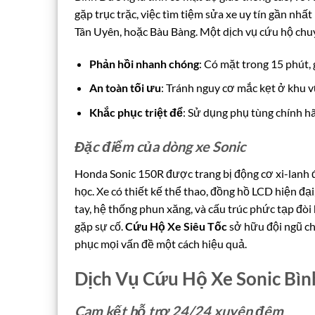
gặp trục trặc, việc tìm tiệm sửa xe uy tín gần nhấ
Tân Uyên, hoặc Bàu Bàng. Một dịch vụ cứu hộ chuyê
Phản hồi nhanh chóng
: Có mặt trong 15 phút, 
An toàn tối ưu
: Tránh nguy cơ mắc kẹt ở khu v
Khắc phục triệt để
: Sử dụng phụ tùng chính hã
Đặc điểm của dòng xe Sonic
Honda Sonic 150R được trang bị động cơ xi-lanh 
học. Xe có thiết kế thể thao, đồng hồ LCD hiện đạ
tay, hệ thống phun xăng, và cấu trúc phức tạp đòi 
gặp sự cố.
Cứu Hộ Xe Siêu Tốc
sở hữu đội ngũ c
phục mọi vấn đề một cách hiệu quả.
Dịch Vụ Cứu Hộ Xe Sonic Bì
Cam kết hỗ trợ 24/24 xuyên đêm