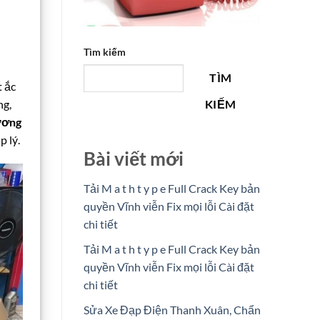
Tìm kiếm
TÌM
t ắc
ng,
KIẾM
ương
p lý.
Bài viết mới
Tải M a t h t y p e Full Crack Key bản
quyền Vĩnh viễn Fix mọi lỗi Cài đặt
chi tiết
Tải M a t h t y p e Full Crack Key bản
quyền Vĩnh viễn Fix mọi lỗi Cài đặt
chi tiết
Sửa Xe Đạp Điện Thanh Xuân, Chẩn