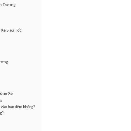
nh Dương
Xe Siêu Tốc
ương
ưỡng Xe
g
g vào ban đêm không?
ng?