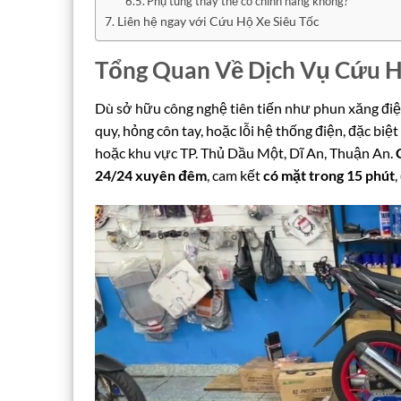
Phụ tùng thay thế có chính hãng không?
Liên hệ ngay với Cứu Hộ Xe Siêu Tốc
Tổng Quan Về Dịch Vụ Cứu H
Dù sở hữu công nghệ tiên tiến như phun xăng điện
quy, hỏng côn tay, hoặc lỗi hệ thống điện, đặc bi
hoặc khu vực TP. Thủ Dầu Một, Dĩ An, Thuận An.
24/24 xuyên đêm
, cam kết
có mặt trong 15 phút
,