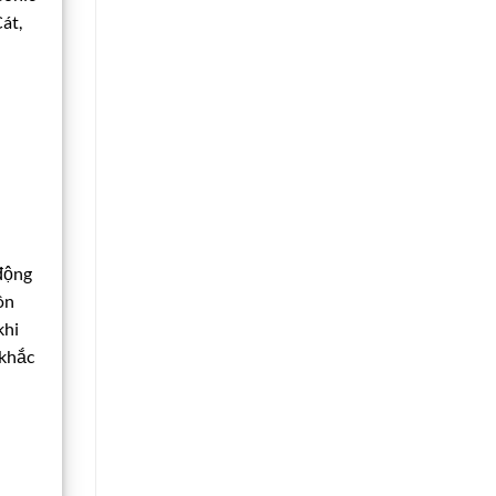
át,
 động
ôn
khi
 khắc