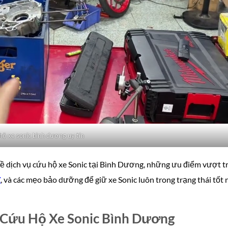
hộ xe sonic bình dương uy tín
ết về dịch vụ cứu hộ xe Sonic tại Bình Dương, những ưu điểm vượt t
g
, và các mẹo bảo dưỡng để giữ xe Sonic luôn trong trạng thái tốt 
ụ Cứu Hộ Xe Sonic Bình Dương