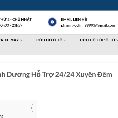
THỨ 2 - CHỦ NHẬT
EMAIL LIÊN HỆ
00h00 - 23h59
phamngoclinh99993@gmail.com
VÁ XE MÁY
CỨU HỘ Ô TÔ
CỨU HỘ LỐP Ô TÔ
ình Dương Hỗ Trợ 24/24 Xuyên Đêm
ng