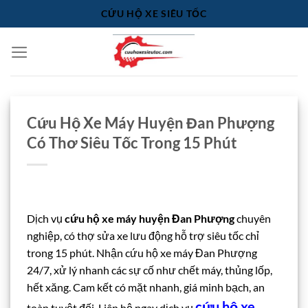
Bỏ
CỨU HỘ XE SIÊU TỐC
qua
nội
dung
Cứu Hộ Xe Máy Huyện Đan Phượng
Có Thơ Siêu Tốc Trong 15 Phút
Dịch vụ
cứu hộ xe máy huyện Đan Phượng
chuyên
nghiệp, có thợ sửa xe lưu động hỗ trợ siêu tốc chỉ
trong 15 phút. Nhận
cứu hộ xe máy Đan Phượng
24/7, xử lý nhanh các sự cố như chết máy, thủng lốp,
hết xăng. Cam kết có mặt nhanh, giá minh bạch, an
cứu hộ xe
toàn tuyệt đối. Liên hệ ngay dịch vụ