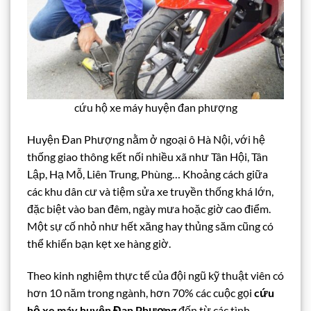
cứu hộ xe máy huyện đan phượng
Huyện Đan Phượng nằm ở ngoại ô Hà Nội, với hệ
thống giao thông kết nối nhiều xã như Tân Hội, Tân
Lập, Hạ Mỗ, Liên Trung, Phùng… Khoảng cách giữa
các khu dân cư và tiệm sửa xe truyền thống khá lớn,
đặc biệt vào ban đêm, ngày mưa hoặc giờ cao điểm.
Một sự cố nhỏ như hết xăng hay thủng săm cũng có
thể khiến bạn kẹt xe hàng giờ.
Theo kinh nghiệm thực tế của đội ngũ kỹ thuật viên có
hơn 10 năm trong ngành, hơn 70% các cuộc gọi
cứu
hộ xe máy huyện Đan Phượng
đến từ các tình