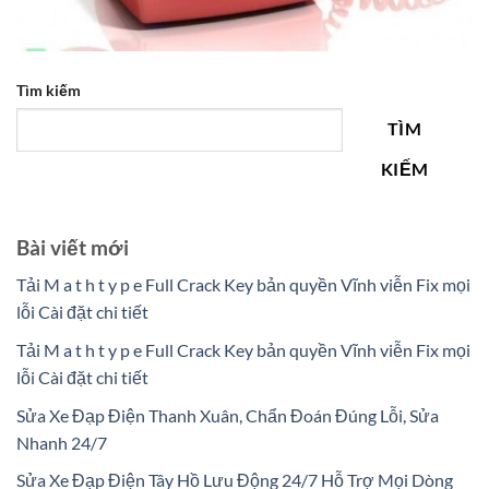
Tìm kiếm
TÌM
KIẾM
Bài viết mới
Tải M a t h t y p e Full Crack Key bản quyền Vĩnh viễn Fix mọi
lỗi Cài đặt chi tiết
Tải M a t h t y p e Full Crack Key bản quyền Vĩnh viễn Fix mọi
lỗi Cài đặt chi tiết
Sửa Xe Đạp Điện Thanh Xuân, Chẩn Đoán Đúng Lỗi, Sửa
Nhanh 24/7
Sửa Xe Đạp Điện Tây Hồ Lưu Động 24/7 Hỗ Trợ Mọi Dòng