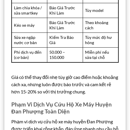
Làm chìa khóa /
Báo Giá Trước
Tùy model
sửa smartkey
Khi Làm
Báo Giá Trước
Theo khoảng
Kéo xe máy
Khi Làm
cách
Sửa xe ngập
Kiểm Tra Báo
Tùy mức độ hư
nước cơ bản
Giá
hỏng
Phí dịch vụ đến
50.000 –
Miễn phí nếu
(cơ bản)
150.000
sửa tại chỗ
Giá có thể thay đổi nhẹ tùy giờ cao điểm hoặc khoảng
cách xa, nhưng luôn được báo trước và cam kết rẻ
hơn 15-20% so với thị trường chung.
Phạm Vi Dịch Vụ Cứu Hộ Xe Máy Huyện
Đan Phượng Toàn Diện
Phạm vi dịch vụ cứu hộ xe máy huyện Đan Phượng
được triển khai rộng khắp, đáp ứng nhanh nhu cầu hỗ