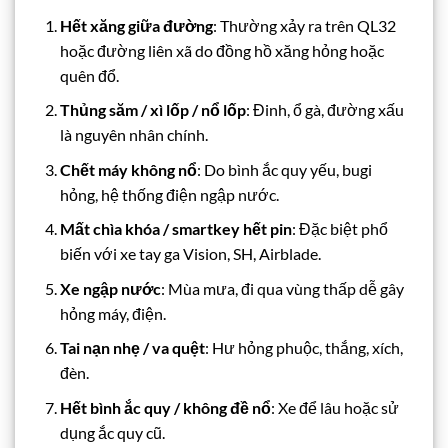
Hết xăng giữa đường
: Thường xảy ra trên QL32
hoặc đường liên xã do đồng hồ xăng hỏng hoặc
quên đổ.
Thủng săm / xì lốp / nổ lốp
: Đinh, ổ gà, đường xấu
là nguyên nhân chính.
Chết máy không nổ
: Do bình ắc quy yếu, bugi
hỏng, hệ thống điện ngập nước.
Mất chìa khóa / smartkey hết pin
: Đặc biệt phổ
biến với xe tay ga Vision, SH, Airblade.
Xe ngập nước
: Mùa mưa, đi qua vùng thấp dễ gây
hỏng máy, điện.
Tai nạn nhẹ / va quệt
: Hư hỏng phuộc, thắng, xích,
đèn.
Hết bình ắc quy / không đề nổ
: Xe để lâu hoặc sử
dụng ắc quy cũ.