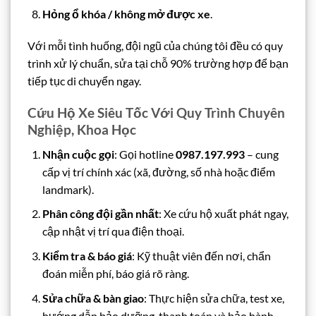
Hỏng ổ khóa / không mở được xe
.
Với mỗi tình huống, đội ngũ của chúng tôi đều có quy
trình xử lý chuẩn, sửa tại chỗ 90% trường hợp để bạn
tiếp tục di chuyển ngay.
Cứu Hộ Xe Siêu Tốc Với Quy Trình Chuyên
Nghiệp, Khoa Học
Nhận cuộc gọi
: Gọi hotline
0987.197.993
– cung
cấp vị trí chính xác (xã, đường, số nhà hoặc điểm
landmark).
Phân công đội gần nhất
: Xe cứu hộ xuất phát ngay,
cập nhật vị trí qua điện thoại.
Kiểm tra & báo giá
: Kỹ thuật viên đến nơi, chẩn
đoán miễn phí, báo giá rõ ràng.
Sửa chữa & bàn giao
: Thực hiện sửa chữa, test xe,
hướng dẫn bảo dưỡng, thanh toán và bảo hành.