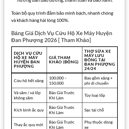
Toàn bộ quy trình đảm bảo minh bạch, nhanh chóng
và khách hàng hài lòng 100%.
Bảng Giá Dịch Vụ Cứu Hộ Xe Máy Huyện
Đan Phượng 2026 [ Tham Khảo]
THỢ SỬA XE
DỊCH VỤ CỨU
MÁY LƯU
HỘ XE MÁY
GIÁ THAM
ĐÔNG TẠI
HUYỆN ĐAN
KHẢO (ĐỒNG)
ĐAN PHƯỢNG
PHƯỢNG
24/24
100.000 –
Bao gồm xăng +
Cứu hộ hết xăng
150.000
phí di chuyển
Vá săm / vá lốp
Báo Giá Trước
Tùy loại lốp
không săm
Khi Làm
Báo Giá Trước
Kích bình ắc quy
Sạc tại chỗ
Khi Làm
Báo Giá Trước
Phụ thuộc dòng
Thay ắc quy mới
Khi Làm
xe