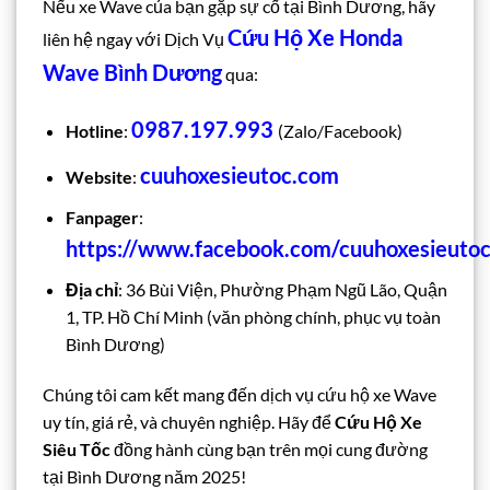
Nếu xe Wave của bạn gặp sự cố tại Bình Dương, hãy
Cứu Hộ Xe Honda
liên hệ ngay với Dịch Vụ
Wave Bình Dương
qua:
0987.197.993
Hotline
:
(Zalo/Facebook)
cuuhoxesieutoc.com
Website
:
Fanpager
:
https://www.facebook.com/cuuhoxesieutoc
Địa chỉ
: 36 Bùi Viện, Phường Phạm Ngũ Lão, Quận
1, TP. Hồ Chí Minh (văn phòng chính, phục vụ toàn
Bình Dương)
Chúng tôi cam kết mang đến dịch vụ cứu hộ xe Wave
uy tín, giá rẻ, và chuyên nghiệp. Hãy để
Cứu Hộ Xe
Siêu Tốc
đồng hành cùng bạn trên mọi cung đường
tại Bình Dương năm 2025!