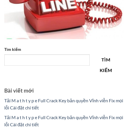
Tìm kiếm
TÌM
KIẾM
Bài viết mới
Tải M a t h t y p e Full Crack Key bản quyền Vĩnh viễn Fix mọi
lỗi Cài đặt chi tiết
Tải M a t h t y p e Full Crack Key bản quyền Vĩnh viễn Fix mọi
lỗi Cài đặt chi tiết