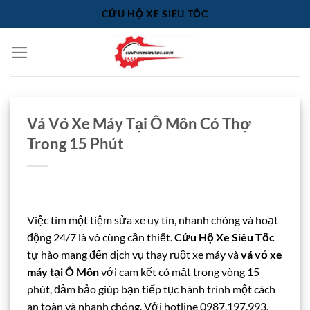
Bỏ
CỨU HỘ XE SIÊU TỐC
qua
nội
dung
Vá Vỏ Xe Máy Tại Ô Môn Có Thợ
Trong 15 Phút
Việc tìm một tiệm sửa xe uy tín, nhanh chóng và hoạt
động 24/7 là vô cùng cần thiết.
Cứu Hộ Xe Siêu Tốc
tự hào mang đến dịch vụ thay ruột xe máy và
vá vỏ xe
máy tại Ô Môn
với cam kết có mặt trong vòng 15
phút, đảm bảo giúp bạn tiếp tục hành trình một cách
an toàn và nhanh chóng. Với hotline 0987.197.993,