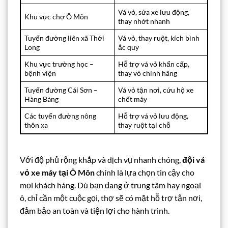
Vá vỏ, sửa xe lưu động,
Khu vực chợ Ô Môn
thay nhớt nhanh
Tuyến đường liên xã Thới
Vá vỏ, thay ruột, kích bình
Long
ắc quy
Khu vực trường học –
Hỗ trợ vá vỏ khẩn cấp,
bệnh viện
thay vỏ chính hãng
Tuyến đường Cái Sơn –
Vá vỏ tận nơi, cứu hộ xe
Hàng Bàng
chết máy
Các tuyến đường nông
Hỗ trợ vá vỏ lưu động,
thôn xa
thay ruột tại chỗ
Với độ phủ rộng khắp và dịch vụ nhanh chóng,
đội vá
vỏ xe máy tại Ô Môn
chính là lựa chọn tin cậy cho
mọi khách hàng. Dù bạn đang ở trung tâm hay ngoại
ô, chỉ cần một cuộc gọi, thợ sẽ có mặt hỗ trợ tận nơi,
đảm bảo an toàn và tiện lợi cho hành trình.