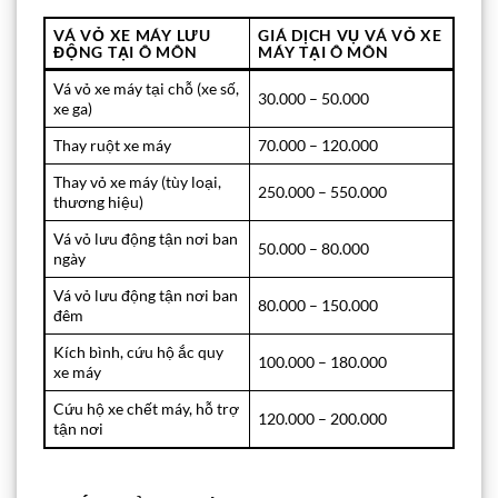
VÁ VỎ XE MÁY LƯU
GIÁ DỊCH VỤ VÁ VỎ XE
ĐỘNG TẠI Ô MÔN
MÁY TẠI Ô MÔN
Vá vỏ xe máy tại chỗ (xe số,
30.000 – 50.000
xe ga)
Thay ruột xe máy
70.000 – 120.000
Thay vỏ xe máy (tùy loại,
250.000 – 550.000
thương hiệu)
Vá vỏ lưu động tận nơi ban
50.000 – 80.000
ngày
Vá vỏ lưu động tận nơi ban
80.000 – 150.000
đêm
Kích bình, cứu hộ ắc quy
100.000 – 180.000
xe máy
Cứu hộ xe chết máy, hỗ trợ
120.000 – 200.000
tận nơi