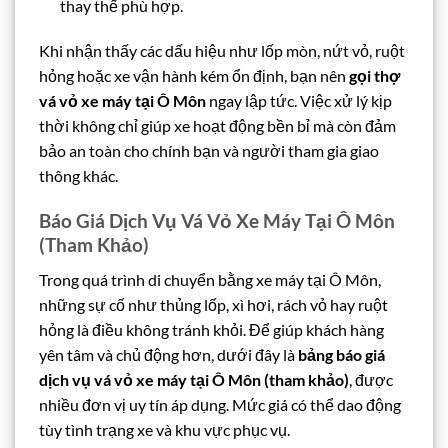
thay thế phù hợp.
Khi nhận thấy các dấu hiệu như lốp mòn, nứt vỏ, ruột
hỏng hoặc xe vận hành kém ổn định, bạn nên
gọi thợ
vá vỏ xe máy tại Ô Môn
ngay lập tức. Việc xử lý kịp
thời không chỉ giúp xe hoạt động bền bỉ mà còn đảm
bảo an toàn cho chính bạn và người tham gia giao
thông khác.
Báo Giá Dịch Vụ Vá Vỏ Xe Máy Tại Ô Môn
(Tham Khảo)
Trong quá trình di chuyển bằng xe máy tại Ô Môn,
những sự cố như thủng lốp, xì hơi, rách vỏ hay ruột
hỏng là điều không tránh khỏi. Để giúp khách hàng
yên tâm và chủ động hơn, dưới đây là
bảng báo giá
dịch vụ vá vỏ xe máy tại Ô Môn (tham khảo)
, được
nhiều đơn vị uy tín áp dụng. Mức giá có thể dao động
tùy tình trạng xe và khu vực phục vụ.