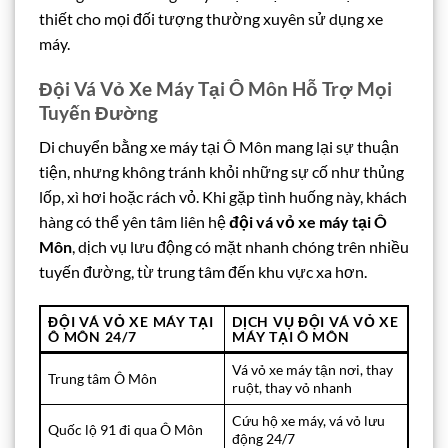
thiết cho mọi đối tượng thường xuyên sử dụng xe
máy.
Đội Vá Vỏ Xe Máy Tại Ô Môn Hỗ Trợ Mọi
Tuyến Đường
Di chuyển bằng xe máy tại Ô Môn mang lại sự thuận
tiện, nhưng không tránh khỏi những sự cố như thủng
lốp, xì hơi hoặc rách vỏ. Khi gặp tình huống này, khách
hàng có thể yên tâm liên hệ
đội vá vỏ xe máy tại Ô
Môn
, dịch vụ lưu động có mặt nhanh chóng trên nhiều
tuyến đường, từ trung tâm đến khu vực xa hơn.
ĐỘI VÁ VỎ XE MÁY TẠI
DỊCH VỤ ĐỘI VÁ VỎ XE
Ô MÔN 24/7
MÁY TẠI Ô MÔN
Vá vỏ xe máy tận nơi, thay
Trung tâm Ô Môn
ruột, thay vỏ nhanh
Cứu hộ xe máy, vá vỏ lưu
Quốc lộ 91 đi qua Ô Môn
động 24/7