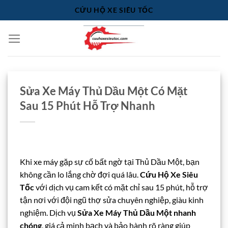
Bỏ
CỨU HỘ XE SIÊU TỐC
qua
nội
dung
Sửa Xe Máy Thủ Dầu Một Có Mặt
Sau 15 Phút Hỗ Trợ Nhanh
Khi xe máy gặp sự cố bất ngờ tại Thủ Dầu Một, bạn
không cần lo lắng chờ đợi quá lâu.
Cứu Hộ Xe Siêu
Tốc
với dịch vụ cam kết có mặt chỉ sau 15 phút, hỗ trợ
tận nơi với đội ngũ thợ sửa chuyên nghiệp, giàu kinh
nghiệm. Dịch vụ
Sửa Xe Máy Thủ Dầu Một nhanh
chóng
, giá cả minh bạch và bảo hành rõ ràng giúp