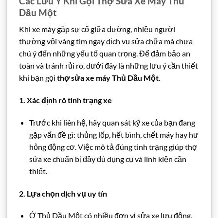
Các Lưu Ý Khi Gọi Thợ Sửa Xe Máy Thủ
Dầu Một
Khi xe máy gặp sự cố giữa đường, nhiều người
thường vội vàng tìm ngay dịch vụ sửa chữa mà chưa
chú ý đến những yếu tố quan trọng. Để đảm bảo an
toàn và tránh rủi ro, dưới đây là những lưu ý cần thiết
khi bạn gọi
thợ sửa xe máy Thủ Dầu Một
.
1. Xác định rõ tình trạng xe
Trước khi liên hệ, hãy quan sát kỹ xe của bạn đang
gặp vấn đề gì: thủng lốp, hết bình, chết máy hay hư
hỏng động cơ. Việc mô tả đúng tình trạng giúp thợ
sửa xe chuẩn bị đầy đủ dụng cụ và linh kiện cần
thiết.
2. Lựa chọn dịch vụ uy tín
Ở Thủ Dầu Một có nhiều đơn vị sửa xe lưu động,