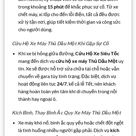
trong khoảng
15 phút
để khắc phục sự cố. Từ xe
chết máy, xì lốp cho đến lỗi điện, tất cả đều được
xử lý tận nơi, giúp tiết kiệm thời gian và công sức
cho người dùng.
Cứu Hộ Xe Máy Thủ Dầu Một Khi Gặp Sự Cố
Khi xe bị hỏng giữa đường,
Cứu Hộ Xe Siêu Tốc
mang đến dịch vụ
cứu hộ xe máy Thủ Dầu Một
uy
tín. Xe sẽ được hỗ trợ sửa chữa tại chỗ hoặc vận
chuyển về gara tùy tình trạng. Đặc biệt, dịch vụ
hoạt động liên tục
24/7
, kể cả lễ Tết, nên khách
hàng hoàn toàn yên tâm khi di chuyển trong nội
thành hay ngoại ô.
Kích Bình, Thay Bình Ắc Quy Xe Máy Thủ Dầu Một
Xe máy khó nổ, bình ắc quy yếu hoặc chết đột ngột
là tình huống nhiều người gặp phải. Dịch vụ
kích