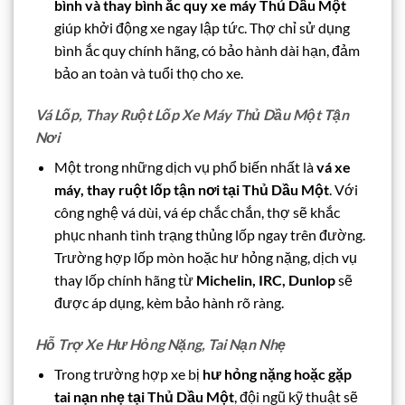
bình và thay bình ắc quy xe máy Thủ Dầu Một
giúp khởi động xe ngay lập tức. Thợ chỉ sử dụng
bình ắc quy chính hãng, có bảo hành dài hạn, đảm
bảo an toàn và tuổi thọ cho xe.
Vá Lốp, Thay Ruột Lốp Xe Máy Thủ Dầu Một Tận
Nơi
Một trong những dịch vụ phổ biến nhất là
vá xe
máy, thay ruột lốp tận nơi tại Thủ Dầu Một
. Với
công nghệ vá dùi, vá ép chắc chắn, thợ sẽ khắc
phục nhanh tình trạng thủng lốp ngay trên đường.
Trường hợp lốp mòn hoặc hư hỏng nặng, dịch vụ
thay lốp chính hãng từ
Michelin, IRC, Dunlop
sẽ
được áp dụng, kèm bảo hành rõ ràng.
Hỗ Trợ Xe Hư Hỏng Nặng, Tai Nạn Nhẹ
Trong trường hợp xe bị
hư hỏng nặng hoặc gặp
tai nạn nhẹ tại Thủ Dầu Một
, đội ngũ kỹ thuật sẽ