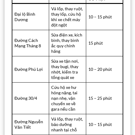
Vá lốp, thay ruột,
Đại lộ Bình
thay lốp, cứu hộ
10 – 15 phút
Dương
khi xe chết máy
đột ngột
Sửa điện xe, kích
Đường Cách
bình, thay bình
15 phút
Mạng Tháng 8
ắc quy chính
hãng
Sửa xe tận nơi,
thay bugi, thay
Đường Phú Lợi
10 – 20 phút
nhớt, kiểm tra
tổng quát xe
Cứu hộ xe hư
hỏng nặng, tai
Đường 30/4
nạn nhẹ, vận
15 – 25 phút
chuyển xe về
gara nếu cần
Vá lốp, thay ruột,
Đường Nguyễn
bảo dưỡng
10 – 15 phút
Văn Tiết
nhanh tại chỗ