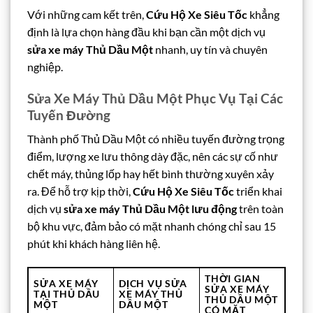
Với những cam kết trên,
Cứu Hộ Xe Siêu Tốc
khẳng
định là lựa chọn hàng đầu khi bạn cần một dịch vụ
sửa xe máy Thủ Dầu Một
nhanh, uy tín và chuyên
nghiệp.
Sửa Xe Máy Thủ Dầu Một Phục Vụ Tại Các
Tuyến Đường
Thành phố Thủ Dầu Một có nhiều tuyến đường trọng
điểm, lượng xe lưu thông dày đặc, nên các sự cố như
chết máy, thủng lốp hay hết bình thường xuyên xảy
ra. Để hỗ trợ kịp thời,
Cứu Hộ Xe Siêu Tốc
triển khai
dịch vụ
sửa xe máy Thủ Dầu Một lưu động
trên toàn
bộ khu vực, đảm bảo có mặt nhanh chóng chỉ sau 15
phút khi khách hàng liên hệ.
THỜI GIAN
SỬA XE MÁY
DỊCH VỤ SỬA
SỬA XE MÁY
TẠI THỦ DẦU
XE MÁY THỦ
THỦ DẦU MỘT
MỘT
DẦU MỘT
CÓ MẶT