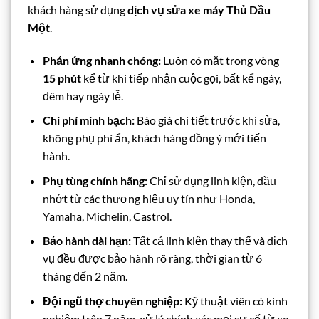
khách hàng sử dụng
dịch vụ sửa xe máy Thủ Dầu
Một
.
Phản ứng nhanh chóng:
Luôn có mặt trong vòng
15 phút
kể từ khi tiếp nhận cuộc gọi, bất kể ngày,
đêm hay ngày lễ.
Chi phí minh bạch:
Báo giá chi tiết trước khi sửa,
không phụ phí ẩn, khách hàng đồng ý mới tiến
hành.
Phụ tùng chính hãng:
Chỉ sử dụng linh kiện, dầu
nhớt từ các thương hiệu uy tín như Honda,
Yamaha, Michelin, Castrol.
Bảo hành dài hạn:
Tất cả linh kiện thay thế và dịch
vụ đều được bảo hành rõ ràng, thời gian từ 6
tháng đến 2 năm.
Đội ngũ thợ chuyên nghiệp:
Kỹ thuật viên có kinh
nghiệm trên 7 năm, xử lý chính xác mọi sự cố từ xe