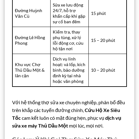
Sửa xe lưu động
Đường Huỳnh
24/7, hỗ trợ
15 phút
Văn Cù
khẩn cấp khi gặp
sự cố ban đêm
Kiểm tra, thay
Đường Lê Hồng
phụ tùng, xử lý
15 – 20 phút
Phong
lỗi động cơ, cứu
hộ tận nơi
Dịch vụ linh
Khu vực Chợ
hoạt: vá lốp, kích
Thủ Dầu Một &
bình, bảo dưỡng
10 – 20 phút
lân cận
định kỳ tại nhà
hoặc văn phòng
Với hệ thống thợ sửa xe chuyên nghiệp, phân bổ đều
trên khắp các tuyến đường chính,
Cứu Hộ Xe Siêu
Tốc
cam kết luôn có mặt đúng hẹn, phục vụ
dịch vụ
sửa xe máy Thủ Dầu Một
mọi lúc, mọi nơi.