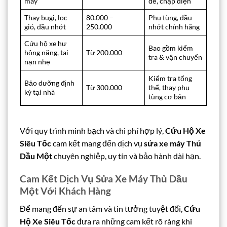
máy
đề, chập điện
Thay bugi, lọc
80.000 –
Phụ tùng, dầu
gió, dầu nhớt
250.000
nhớt chính hãng
Cứu hộ xe hư
Bao gồm kiểm
hỏng nặng, tai
Từ 200.000
tra & vận chuyển
nạn nhẹ
Kiểm tra tổng
Bảo dưỡng định
Từ 300.000
thể, thay phụ
kỳ tại nhà
tùng cơ bản
Với quy trình minh bạch và chi phí hợp lý,
Cứu Hộ Xe
Siêu Tốc
cam kết mang đến dịch vụ
sửa xe máy Thủ
Dầu Một
chuyên nghiệp, uy tín và bảo hành dài hạn.
Cam Kết Dịch Vụ Sửa Xe Máy Thủ Dầu
Một Với Khách Hàng
Để mang đến sự an tâm và tin tưởng tuyệt đối,
Cứu
Hộ Xe Siêu Tốc
đưa ra những cam kết rõ ràng khi