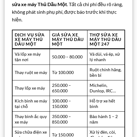
sửa xe máy Thủ Dầu Một
. Tất cả chi phí đều rõ ràng,
không phát sinh phụ phí, được báo trước khi thực
hiện.
DỊCH VỤ SỬA
GIÁ
SỬA XE
THỢ SỬA XE
XE MÁY THỦ
MÁY THỦ DẦU
MÁY THỦ DẦU
DẦU MỘT
MỘT
MỘT
247
Vá lốp xe máy
Vá dùi, vá ép, xử
50.000 – 80.000
tận nơi
lý nhanh
Ruột chính hãng,
Thay ruột xe máy
Từ 100.000
bền bỉ
250.000 –
Michelin,
Thay lốp xe máy
650.000
Dunlop, IRC…
Kích bình xe máy
100.000 –
Hỗ trợ xe hết
tại chỗ
150.000
bình
Thay bình ắc quy
350.000 –
Bảo hành 1 – 2
xe máy
850.000
năm
Sửa chữa điện xe
Xử lý đèn, còi,
Từ 150.000