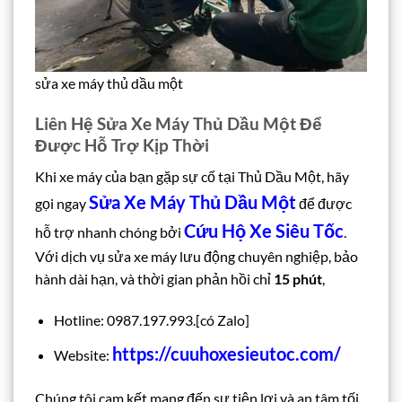
sửa xe máy thủ dầu một
Liên Hệ Sửa Xe Máy Thủ Dầu Một Để
Được Hỗ Trợ Kịp Thời
Khi xe máy của bạn gặp sự cố tại Thủ Dầu Một, hãy
Sửa Xe Máy Thủ Dầu Một
gọi ngay
để được
Cứu Hộ Xe Siêu Tốc
hỗ trợ nhanh chóng bởi
.
Với dịch vụ sửa xe máy lưu động chuyên nghiệp, bảo
hành dài hạn, và thời gian phản hồi chỉ
15 phút
,
Hotline: 0987.197.993.[có Zalo]
https://cuuhoxesieutoc.com/
Website:
Chúng tôi cam kết mang đến sự tiện lợi và an tâm tối