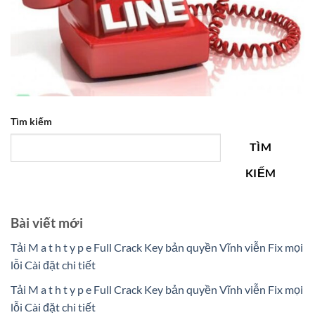
Tìm kiếm
TÌM
KIẾM
Bài viết mới
Tải M a t h t y p e Full Crack Key bản quyền Vĩnh viễn Fix mọi
lỗi Cài đặt chi tiết
Tải M a t h t y p e Full Crack Key bản quyền Vĩnh viễn Fix mọi
lỗi Cài đặt chi tiết