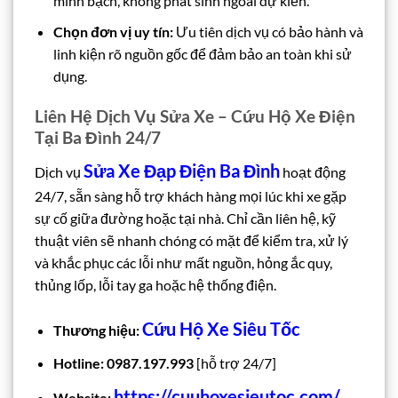
minh bạch, không phát sinh ngoài dự kiến.
Chọn đơn vị uy tín:
Ưu tiên dịch vụ có bảo hành và
linh kiện rõ nguồn gốc để đảm bảo an toàn khi sử
dụng.
Liên Hệ Dịch Vụ Sửa Xe – Cứu Hộ Xe Điện
Tại Ba Đình 24/7
Sửa Xe Đạp Điện Ba Đình
Dịch vụ
hoạt động
24/7, sẵn sàng hỗ trợ khách hàng mọi lúc khi xe gặp
sự cố giữa đường hoặc tại nhà. Chỉ cần liên hệ, kỹ
thuật viên sẽ nhanh chóng có mặt để kiểm tra, xử lý
và khắc phục các lỗi như mất nguồn, hỏng ắc quy,
thủng lốp, lỗi tay ga hoặc hệ thống điện.
Cứu Hộ Xe Siêu Tốc
Thương hiệu:
Hotline:
0987.197.993
[hỗ trợ 24/7]
https://cuuhoxesieutoc.com/
Website: