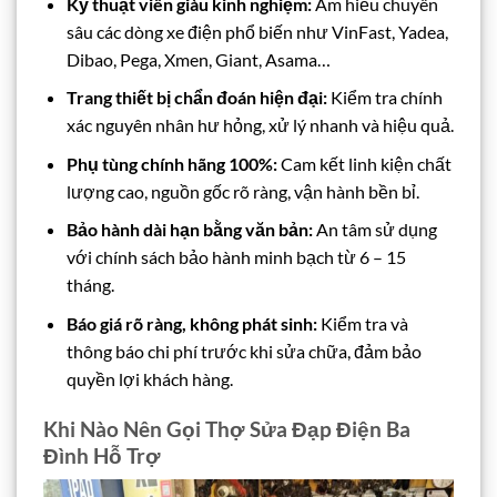
Kỹ thuật viên giàu kinh nghiệm:
Am hiểu chuyên
sâu các dòng xe điện phổ biến như VinFast, Yadea,
Dibao, Pega, Xmen, Giant, Asama…
Trang thiết bị chẩn đoán hiện đại:
Kiểm tra chính
xác nguyên nhân hư hỏng, xử lý nhanh và hiệu quả.
Phụ tùng chính hãng 100%:
Cam kết linh kiện chất
lượng cao, nguồn gốc rõ ràng, vận hành bền bỉ.
Bảo hành dài hạn bằng văn bản:
An tâm sử dụng
với chính sách bảo hành minh bạch từ 6 – 15
tháng.
Báo giá rõ ràng, không phát sinh:
Kiểm tra và
thông báo chi phí trước khi sửa chữa, đảm bảo
quyền lợi khách hàng.
Khi Nào Nên Gọi Thợ Sửa Đạp Điện Ba
Đình Hỗ Trợ