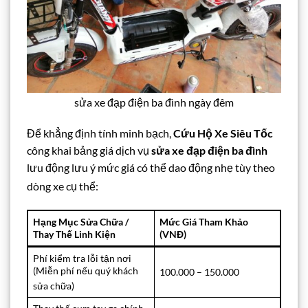
sửa xe đạp điện ba đình ngày đêm
Để khẳng định tính minh bạch,
Cứu Hộ Xe Siêu Tốc
công khai bảng giá dịch vụ
sửa xe đạp điện ba đình
lưu động lưu ý mức giá có thể dao động nhẹ tùy theo
dòng xe cụ thể
:
Hạng Mục Sửa Chữa /
Mức Giá Tham Khảo
Thay Thế Linh Kiện
(VNĐ)
Phí kiểm tra lỗi tận nơi
(Miễn phí nếu quý khách
100.000 – 150.000
sửa chữa)