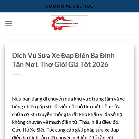
Bỏ
CỨU HỘ XE SIÊU TỐC
qua
nội
dung
Dịch Vụ Sửa Xe Đạp Điện Ba Đình
Tận Nơi, Thợ Giỏi Giá Tốt 2026
Nếu bạn đang di chuyển qua khu vực trung tâm và xe
bỗng nhiên gặp sự cố, việc dắt bộ tìm một tiệm sửa
chữa cơ khí truyền thống là rất khó khăn vì đa số họ
không chuyên về mạch điện tử. Thấu hiểu điều đó,
Cứu Hộ Xe Siêu Tốc cung cấp giải pháp sửa xe đạp
điện ba đình tận nơi chuyên nghiệp. Chỉ cần gọi