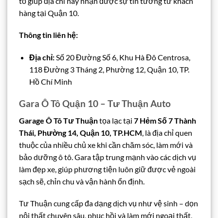
tố giúp địa chỉ này nhận được sự tin tưởng từ khách
hàng tại Quận 10.
Thông tin liên hệ:
Địa chỉ:
Số 20 Đường Số 6, Khu Hà Đô Centrosa,
118 Đường 3 Tháng 2, Phường 12, Quận 10, TP.
Hồ Chí Minh
Gara Ô Tô Quận 10 – Tư Thuận Auto
Garage Ô Tô Tư Thuận
tọa lạc tại
7 Hẻm Số 7 Thành
Thái, Phường 14, Quận 10, TP.HCM
, là địa chỉ quen
thuộc của nhiều chủ xe khi cần chăm sóc, làm mới và
bảo dưỡng ô tô. Gara tập trung mạnh vào các dịch vụ
làm đẹp xe, giúp phương tiện luôn giữ được vẻ ngoài
sạch sẽ, chỉn chu và vận hành ổn định.
Tư Thuận cung cấp đa dạng dịch vụ như vệ sinh – dọn
nội thất chuyên sâu, phục hồi và làm mới ngoại thất,