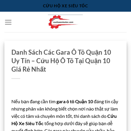
Bỏ
CỨU HỘ XE SIÊU TỐC
qua
nội
dung
Danh Sách Các Gara Ô Tô Quận 10
Uy Tín – Cứu Hộ Ô Tô Tại Quận 10
Giá Rẻ Nhất
Nếu bạn đang cần tìm
gara ô tô Quận 10
đáng tin cậy
nhưng phân vân không biết chọn nơi nào thật sự làm
việc có tâm và chuyên môn tốt, thì danh sách do
Cứu
Hộ Xe Siêu Tốc
tổng hợp dưới đây sẽ giúp bạn dễ
quyết định hơn. Các gara này chuyên sửa chữa, bảo