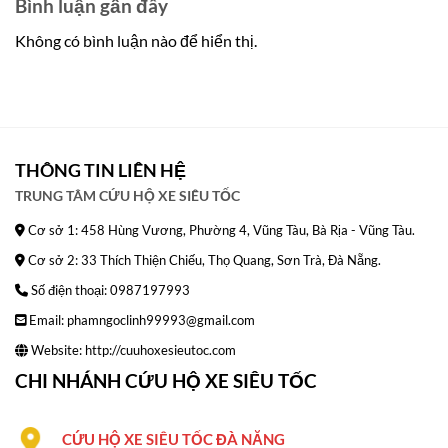
Bình luận gần đây
Không có bình luận nào để hiển thị.
THÔNG TIN LIÊN HỆ
TRUNG TÂM CỨU HỘ XE SIÊU TỐC
Cơ sở 1: 458 Hùng Vương, Phường 4, Vũng Tàu, Bà Rịa - Vũng Tàu.
Cơ sở 2: 33 Thích Thiện Chiếu, Thọ Quang, Sơn Trà, Đà Nẵng.
Số điện thoại: 0987197993
Email: phamngoclinh99993@gmail.com
Website:
http://cuuhoxesieutoc.com
CHI NHÁNH CỨU HỘ XE SIÊU TỐC
CỨU HỘ XE SIÊU TỐC ĐÀ NĂNG