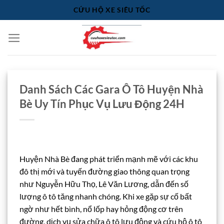
Bỏ
CỨU HỘ XE SIÊU TỐC
qua
nội
dung
Danh Sách Các Gara Ô Tô Huyện Nhà
Bè Uy Tín Phục Vụ Lưu Động 24H
Huyện Nhà Bè đang phát triển mạnh mẽ với các khu
đô thị mới và tuyến đường giao thông quan trọng
như Nguyễn Hữu Thọ, Lê Văn Lương, dẫn đến số
lượng ô tô tăng nhanh chóng. Khi xe gặp sự cố bất
ngờ như hết bình, nổ lốp hay hỏng động cơ trên
đường, dịch vụ sửa chữa ô tô lưu động và cứu hộ ô tô