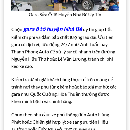
Gara Sửa Ô Tô Huyện Nhà Bè Uy Tín
gara ô tô huyện Nhà Bè
Chọn
uy tín giúp tiết
kiệm chi phí và đảm bảo chất lượng lâu dài. Ưu tiên
gara có dịch vụ lưu động 24/7 như Anh Tuấn hay
Thanh Phong Auto để xử lý sự cố nhanh trên đường
Nguyễn Hữu Thọ hoặc Lê Văn Lương, tránh chi phí
kéo xe cao.
Kiểm tra đánh giá khách hàng thực tế trên mạng để
tránh nơi thay phụ tùng kém hoặc báo giá mơ hồ; các
gara như Quốc Cường, Hòa Thuận thường được
khen minh bạch và chính hãng.
Chọn theo nhu cầu: xe phổ thông đến Auto Hùng
Phát hoặc Chiến giá hợp lý; xe sang ưu tiên Hiếu
Trường hoặc Đức Phú với thợ chuyên sâu.