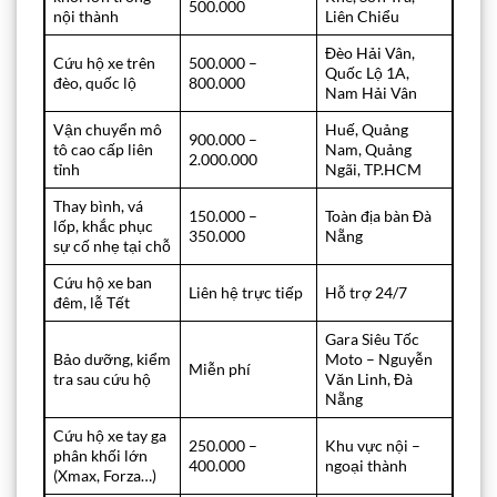
500.000
nội thành
Liên Chiểu
Đèo Hải Vân,
Cứu hộ xe trên
500.000 –
Quốc Lộ 1A,
đèo, quốc lộ
800.000
Nam Hải Vân
Vận chuyển mô
Huế, Quảng
900.000 –
tô cao cấp liên
Nam, Quảng
2.000.000
tỉnh
Ngãi, TP.HCM
Thay bình, vá
150.000 –
Toàn địa bàn Đà
lốp, khắc phục
350.000
Nẵng
sự cố nhẹ tại chỗ
Cứu hộ xe ban
Liên hệ trực tiếp
Hỗ trợ 24/7
đêm, lễ Tết
Gara Siêu Tốc
Bảo dưỡng, kiểm
Moto – Nguyễn
Miễn phí
tra sau cứu hộ
Văn Linh, Đà
Nẵng
Cứu hộ xe tay ga
250.000 –
Khu vực nội –
phân khối lớn
400.000
ngoại thành
(Xmax, Forza…)