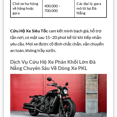
Chở xe hư hỏng
Các đại lý, gara
400.000 –
về hãng hoặc
mô tô tại Đà
700.000
gara
Nẵng
Cứu Hộ Xe Siêu Tốc
cam kết minh bạch giá, hỗ trợ
tận nơi, có mặt sau 15–20 phút kể từ khi tiếp nhận
yêu cầu. Mọi xe được cố định chắc chắn, vận chuyển
an toàn, không trầy xước.
Dịch Vụ Cứu Hộ Xe Phân Khối Lớn Đà
Nẵng Chuyên Sâu Về Dòng Xe PKL