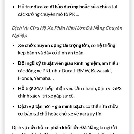
Hỗ trợ đưa xe đi bảo dưỡng hoặc sửa chữa
tại
các xưởng chuyên mô tô PKL.
Dịch Vụ Cứu Hộ Xe Phân Khối Lớn Đà Nẵng Chuyên
Nghiệp
Xe chở chuyên dụng tải trọng lớn
, có hệ thống
kẹp bánh và dây cố định an toàn.
Đội ngũ kỹ thuật viên giàu kinh nghiệm
, am hiểu
các dòng xe PKL như Ducati, BMW, Kawasaki,
Honda, Yamaha…
Hỗ trợ 24/7
, tiếp nhận yêu cầu nhanh, định vị GPS
chính xác vị trí xe gặp sự cố.
Dịch vụ tận nơi – giá minh bạch
, có thể sửa chữa
cơ bản tại chỗ hoặc chở xe về gara uy tín.
Dịch vụ
cứu hộ xe phân khối lớn Đà Nẵng
là người