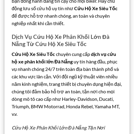
bạn đồng hành đáng tin cậy cho mọi biker. Hãy chủ
động lưu số cứu hộ uy tín như
Cứu Hộ Xe Siêu Tốc
để được hỗ trợ nhanh chóng, an toàn và chuyên
nghiệp nhất khi cần thiết.
Dịch Vụ Cứu Hộ Xe Phân Khối Lớn Đà
Nẵng Từ Cứu Hộ Xe Siêu Tốc
Cứu Hộ Xe Siêu Tốc
chuyên cung cấp
dịch vụ cứu
hộ xe phân khối lớn Đà Nẵng
uy tín hàng đầu, phục
vụ nhanh chóng 24/7 trên toàn địa bàn thành phố và
các khu vực lân cận. Với đội ngũ kỹ thuật viên nhiều
năm kinh nghiệm, trang thiết bị chuyên dụng hiện đại,
chúng tôi đảm bảo hỗ trợ an toàn, tận nơi cho mọi
dòng mô tô cao cấp như Harley-Davidson, Ducati,
Triumph, BMW Motorrad, Honda Rebel, Yamaha MT,
v.v.
Cứu Hộ Xe Phân Khối Lớn Đà Nẵng Tận Nơi