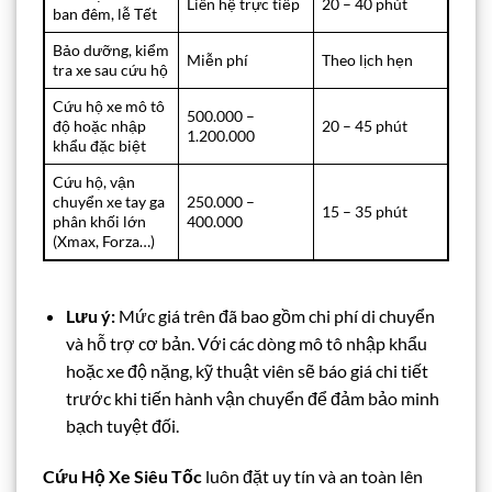
Liên hệ trực tiếp
20 – 40 phút
ban đêm, lễ Tết
Bảo dưỡng, kiểm
Miễn phí
Theo lịch hẹn
tra xe sau cứu hộ
Cứu hộ xe mô tô
500.000 –
độ hoặc nhập
20 – 45 phút
1.200.000
khẩu đặc biệt
Cứu hộ, vận
chuyển xe tay ga
250.000 –
15 – 35 phút
phân khối lớn
400.000
(Xmax, Forza…)
Lưu ý:
Mức giá trên đã bao gồm chi phí di chuyển
và hỗ trợ cơ bản. Với các dòng mô tô nhập khẩu
hoặc xe độ nặng, kỹ thuật viên sẽ báo giá chi tiết
trước khi tiến hành vận chuyển để đảm bảo minh
bạch tuyệt đối.
Cứu Hộ Xe Siêu Tốc
luôn đặt uy tín và an toàn lên