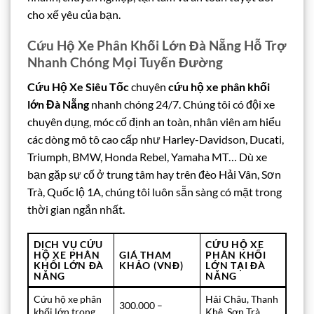
cho xế yêu của bạn.
Cứu Hộ Xe Phân Khối Lớn Đà Nẵng Hỗ Trợ
Nhanh Chóng Mọi Tuyến Đường
Cứu Hộ Xe Siêu Tốc
chuyên
cứu hộ xe phân khối
lớn Đà Nẵng
nhanh chóng 24/7. Chúng tôi có đội xe
chuyên dụng, móc cố định an toàn, nhân viên am hiểu
các dòng mô tô cao cấp như Harley-Davidson, Ducati,
Triumph, BMW, Honda Rebel, Yamaha MT… Dù xe
bạn gặp sự cố ở trung tâm hay trên đèo Hải Vân, Sơn
Trà, Quốc lộ 1A, chúng tôi luôn sẵn sàng có mặt trong
thời gian ngắn nhất.
DỊCH VỤ
CỨU
CỨU HỘ XE
HỘ XE PHÂN
GIÁ THAM
PHÂN KHỐI
KHỐI LỚN ĐÀ
KHẢO (VNĐ)
LỚN TẠI ĐÀ
NẴNG
NẴNG
Cứu hộ xe phân
Hải Châu, Thanh
300.000 –
khối lớn trong
Khê, Sơn Trà,