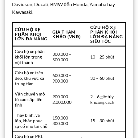
Davidson, Ducati, BMW đến Honda, Yamaha hay
Kawasaki.
CỨU HỘ XE
CỨU HỘ XE
GIÁ THAM
PHÂN KHỐI
PHÂN KHỐI
KHẢO (VNĐ)
LỚN ĐÀ NẴNG
LỚN ĐÀ NẴNG
SIÊU TỐC
Cứu hộ xe phân
300.000 –
khối lớn trong
10 – 25 phút
500.000
nội thành
Cứu hộ xe trên
600.000 –
đèo, khu vực xa
30 – 60 phút
900.000
trung tâm
Vận chuyển mô
900.000 –
2 – 6 giờ tùy
tô cao cấp liên
2.000.000
khoảng cách
tỉnh
Thay bình, vá
150.000 –
lốp, khắc phục
15 – 30 phút
300.000
sự cố nhẹ tại chỗ
Cứu hộ xe PKL