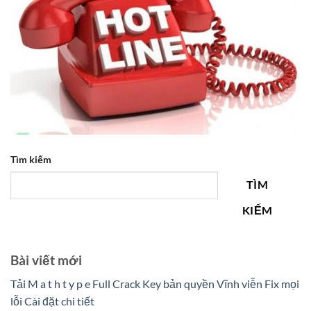
Tìm kiếm
TÌM
KIẾM
Bài viết mới
Tải M a t h t y p e Full Crack Key bản quyền Vĩnh viễn Fix mọi
lỗi Cài đặt chi tiết