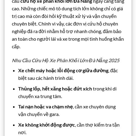
cầu
cứu hộ xe phân khối lớn Đà Nẵng
ngày càng tăng
cao. Những chiếc mô tô dung tích lớn không chỉ có giá
trị cao mà còn đòi hỏi kỹ thuật xử lý và vận chuyển
chuyên biệt. Chính vì vậy, các đơn vị cứu hộ chuyên
nghiệp đã ra đời nhằm hỗ trợ nhanh chóng, đảm bảo
an toàn cho người lái và xe trong mọi tình huống khẩn
cấp.
Nhu Cầu Cứu Hộ Xe Phân Khối Lớn Đà Nẵng 2025
Xe chết máy hoặc lỗi động cơ giữa đường
, đặc
biệt sau các hành trình dài.
Thủng lốp, hết xăng hoặc đứt xích
trong khi di
chuyển xa trung tâm.
Tai nạn hoặc va chạm nhẹ
, cần xe chuyên dụng
vận chuyển về gara.
Xe không khởi động được
, cần thợ kiểm tra tận
nơi.