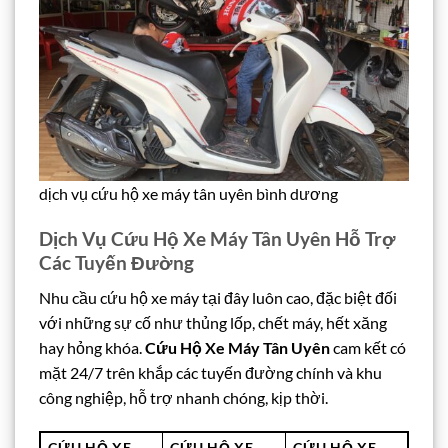
dịch vụ cứu hộ xe máy tân uyên bình dương
Dịch Vụ Cứu Hộ Xe Máy Tân Uyên Hỗ Trợ
Các Tuyến Đường
Nhu cầu cứu hộ xe máy tại đây luôn cao, đặc biệt đối
với những sự cố như thủng lốp, chết máy, hết xăng
hay hỏng khóa.
Cứu Hộ Xe Máy Tân Uyên
cam kết có
mặt 24/7 trên khắp các tuyến đường chính và khu
công nghiệp, hỗ trợ nhanh chóng, kịp thời.
CỨU HỘ XE
CỨU HỘ XE
CỨU HỘ XE