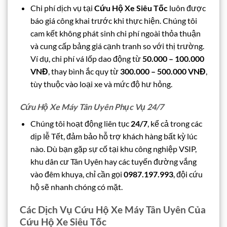
Chi phí dịch vụ tại
Cứu Hộ Xe Siêu Tốc
luôn được
báo giá công khai trước khi thực hiện. Chúng tôi
cam kết không phát sinh chi phí ngoài thỏa thuận
và cung cấp bảng giá cạnh tranh so với thị trường.
Ví dụ, chi phí vá lốp dao động từ
50.000 – 100.000
VNĐ
, thay bình ắc quy từ
300.000 – 500.000 VNĐ
,
tùy thuộc vào loại xe và mức độ hư hỏng.
Cứu Hộ Xe Máy Tân Uyên Phục Vụ 24/7
Chúng tôi hoạt động liên tục
24/7
, kể cả trong các
dịp lễ Tết, đảm bảo hỗ trợ khách hàng bất kỳ lúc
nào. Dù bạn gặp sự cố tại khu công nghiệp VSIP,
khu dân cư Tân Uyên hay các tuyến đường vắng
vào đêm khuya, chỉ cần gọi
0987.197.993
, đội cứu
hộ sẽ nhanh chóng có mặt.
Các Dịch Vụ Cứu Hộ Xe Máy Tân Uyên Của
Cứu Hộ Xe Siêu Tốc