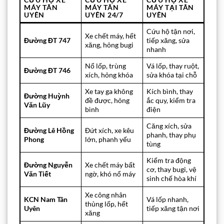
MÁY TÂN
MÁY TÂN
MÁY TẠI TÂN
UYÊN
UYÊN 24/7
UYÊN
Cứu hộ tận nơi,
Xe chết máy, hết
Đường ĐT 747
tiếp xăng, sửa
xăng, hỏng bugi
nhanh
Nổ lốp, trùng
Vá lốp, thay ruột,
Đường ĐT 746
xích, hỏng khóa
sửa khóa tại chỗ
Xe tay ga không
Kích bình, thay
Đường Huỳnh
đề được, hỏng
ắc quy, kiểm tra
Văn Lũy
bình
điện
Căng xích, sửa
Đường Lê Hồng
Đứt xích, xe kêu
phanh, thay phụ
Phong
lớn, phanh yếu
tùng
Kiểm tra động
Đường Nguyễn
Xe chết máy bất
cơ, thay bugi, vệ
Văn Tiết
ngờ, khó nổ máy
sinh chế hòa khí
Xe công nhân
KCN Nam Tân
Vá lốp nhanh,
thủng lốp, hết
Uyên
tiếp xăng tận nơi
xăng