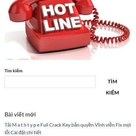
Tìm kiếm
TÌM
KIẾM
Bài viết mới
Tải M a t h t y p e Full Crack Key bản quyền Vĩnh viễn Fix mọi
lỗi Cài đặt chi tiết