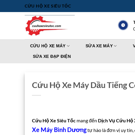
Bỏ
CỨU HỘ XE SIÊU TỐC
qua
nội
dung
CỨU HỘ XE MÁY
SỬA XE MÁY
SỬA XE ĐẠP ĐIỆN
Cứu Hộ Xe Máy Dầu Tiếng Có
Cứu Hộ Xe Siêu Tốc
mang đến
Dịch Vụ Cứu Hộ 
Xe Máy Bình Dương
tự hào là đơn vị uy tín