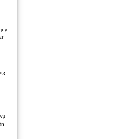
 quy
ách
ông
 vụ
ôn