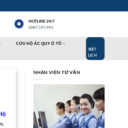
HOTLINE 24/7
0987.197.993
CỨU HỘ ẮC QUY Ô TÔ
ĐẶT
LỊCH
NHÂN VIÊN TƯ VẤN
Hộ
y,