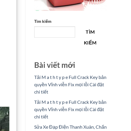
Tìm kiếm
TÌM
KIẾM
Bài viết mới
Tải M a t h t y p e Full Crack Key bản
quyền Vĩnh viễn Fix mọi lỗi Cài đặt
chi tiết
Tải M a t h t y p e Full Crack Key bản
quyền Vĩnh viễn Fix mọi lỗi Cài đặt
chi tiết
Sửa Xe Đạp Điện Thanh Xuân, Chẩn