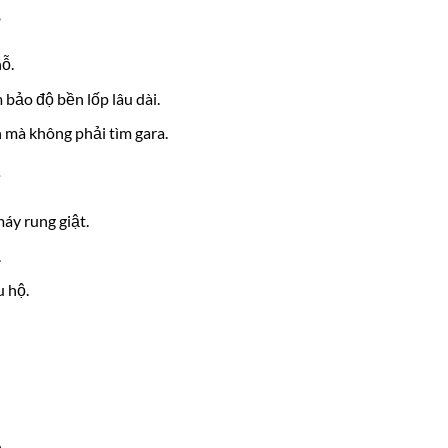
hỗ.
bảo độ bền lốp lâu dài.
n mà không phải tìm gara.
áy rung giật.
.
 hộ.
.