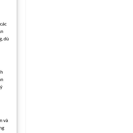
 các
ận
g, dù
nh
ân
lý
n và
ng