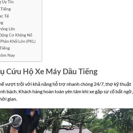
 Uy Tín
 Tiếng
ực Tế
ng
hông Lên
 Động Cơ Không Nổ
Phân Khối Lớn (PKL)
Tiếng
 Hôm Nay
Vụ Cứu Hộ Xe Máy Dầu Tiếng
hế vượt trội với khả năng hỗ trợ nhanh chóng 24/7, thợ kỹ thuật
 minh bạch. Khách hàng hoàn toàn yên tâm khi xe gặp sự cố bất ngờ,
hời gian.