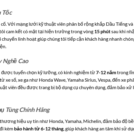
u Tốc
ự cố. Với mạng lưới kỹ thuật viên phân bố rộng khắp Dầu Tiếng và
tôi cam kết có mặt tại hiện trường trong vòng
15 phút
sau khi nh
di chuyển linh hoạt giúp chúng tôi tiếp cận khách hàng nhanh chón
ện.
y Nghề Cao
c
được tuyển chọn kỹ lưỡng, có kinh nghiệm từ
7-12 năm
trong lĩ
từ xe số, xe ga như Honda Wave, Yamaha Sirius, Vespa, đến xe ph
ật viên đều được trang bị bộ dụng cụ chuyên dụng, đảm bảo xử 
ụ Tùng Chính Hãng
 thương hiệu uy tín như Honda, Yamaha, Michelin, đảm bảo độ bề
 đi kèm
bảo hành từ 6-12 tháng
, giúp khách hàng an tâm khi sử dụ