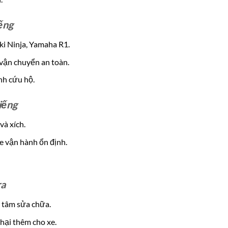
ếng
i Ninja, Yamaha R1.
 vận chuyển an toàn.
ình cứu hộ.
iếng
và xích.
e vận hành ổn định.
ra
 tâm sửa chữa.
hại thêm cho xe.