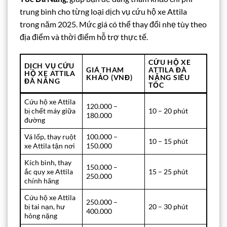
trung bình cho từng loại dịch vụ cứu hộ xe Attila
trong năm 2025. Mức giá có thể thay đổi nhẹ tùy theo
địa điểm và thời điểm hỗ trợ thực tế.
CỨU HỘ XE
DỊCH VỤ CỨU
GIÁ THAM
ATTILA ĐÀ
HỘ XE ATTILA
KHẢO (VNĐ)
NẴNG SIÊU
ĐÀ NẴNG
TỐC
Cứu hộ xe Attila
120.000 –
bị chết máy giữa
10 – 20 phút
180.000
đường
Vá lốp, thay ruột
100.000 –
10 – 15 phút
xe Attila tận nơi
150.000
Kích bình, thay
150.000 –
ắc quy xe Attila
15 – 25 phút
250.000
chính hãng
Cứu hộ xe Attila
250.000 –
bị tai nạn, hư
20 – 30 phút
400.000
hỏng nặng