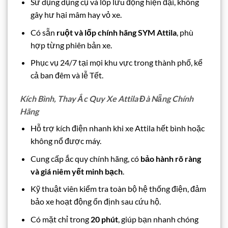
Sử dụng dụng cụ vá lốp lưu động hiện đại, không
gây hư hại mâm hay vỏ xe.
Có sẵn
ruột và lốp chính hãng SYM Attila
, phù
hợp từng phiên bản xe.
Phục vụ 24/7 tại mọi khu vực trong thành phố, kể
cả ban đêm và lễ Tết.
Kích Bình, Thay Ắc Quy Xe Attila Đà Nẵng Chính
Hãng
Hỗ trợ kích điện nhanh khi xe Attila hết bình hoặc
không nổ được máy.
Cung cấp ắc quy chính hãng, có
bảo hành rõ ràng
và giá niêm yết minh bạch
.
Kỹ thuật viên kiểm tra toàn bộ hệ thống điện, đảm
bảo xe hoạt động ổn định sau cứu hộ.
Có mặt chỉ trong
20 phút
, giúp bạn nhanh chóng