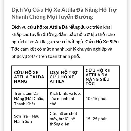
Dịch Vụ Cứu Hộ Xe Attila Đà Nẵng Hỗ Trợ
Nhanh Chóng Mọi Tuyến Đường
Dịch vụ
cứu hộ xe Attila Đà Nẵng
được triển khai
khắp các tuyến đường, đảm bảo hỗ trợ kịp thời cho
người đi xe Attila gặp sự cố bất ngờ.
Cứu Hộ Xe Siêu
Tốc
cam kết có mặt nhanh, xử lý chuyên nghiệp và
phục vụ 24/7 trên toàn thành phố.
CỨU HỘ XE
CỨU HỘ XE
LOẠI HỖ TRỢ
ATTILA ĐÀ
ATTILA TẠI ĐÀ
CỨU HỘ XE
NẴNG SIÊU
NẴNG
ATTILA
TỐC
Trung tâm Đà
Kích bình, vá lốp,
Nẵng (Hải Châu,
sửa nhanh tại
10–15 phút
Thanh Khê)
chỗ
Cứu hộ xe chết
Sơn Trà – Ngũ
máy, hư IC, hệ
15–25 phút
Hành Sơn
thống điện