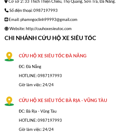
Cơ sở 2: 33 Thích Thiện Chiếu, Thọ Quang, Sơn Trà, Đà Nẵng.
Số điện thoại: 0987197993
Email: phamngoclinh99993@gmail.com
Website:
http://cuuhoxesieutoc.com
CHI NHÁNH CỨU HỘ XE SIÊU TỐC
CỨU HỘ XE SIÊU TỐC ĐÀ NĂNG
ĐC: Đà Nẵng
HOTLINE:
0987197993
Giờ làm việc: 24/24
CỨU HỘ XE SIÊU TỐC BÀ RỊA - VŨNG TÀU
ĐC: Bà Rịa - Vũng Tàu
HOTLINE: 0987197993
Giờ làm việc: 24/24