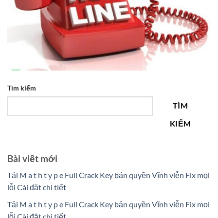
Tìm kiếm
TÌM
KIẾM
Bài viết mới
Tải M a t h t y p e Full Crack Key bản quyền Vĩnh viễn Fix mọi
lỗi Cài đặt chi tiết
Tải M a t h t y p e Full Crack Key bản quyền Vĩnh viễn Fix mọi
lỗi Cài đặt chi tiết