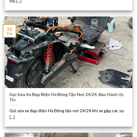
Hộ [...]
22
Th6
Gọi Sửa Xe Đạp Điện Hà Đông Tận Nơi 24/24, Bảo Hành Uy
Tín
Gọi sửa xe đạp điện Hà Đông tận nơi 24/24 khi xe gặp các sự
[...]