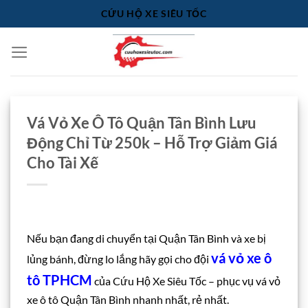
Bỏ
CỨU HỘ XE SIÊU TỐC
qua
nội
dung
Vá Vỏ Xe Ô Tô Quận Tân Bình Lưu
Động Chỉ Từ 250k – Hỗ Trợ Giảm Giá
Cho Tài Xế
Nếu bạn đang di chuyển tại Quận Tân Bình và xe bị
vá vỏ xe ô
lủng bánh, đừng lo lắng hãy gọi cho đội
tô TPHCM
của Cứu Hộ Xe Siêu Tốc – phục vụ vá vỏ
xe ô tô Quận Tân Bình nhanh nhất, rẻ nhất.