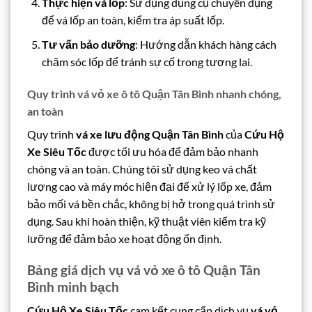
Thực hiện vá lốp
: Sử dụng dụng cụ chuyên dụng
để vá lốp an toàn, kiểm tra áp suất lốp.
Tư vấn bảo dưỡng
: Hướng dẫn khách hàng cách
chăm sóc lốp để tránh sự cố trong tương lai.
Quy trình vá vỏ xe ô tô Quận Tân Bình nhanh chóng,
an toàn
Quy trình
vá xe lưu động Quận Tân Bình
của
Cứu Hộ
Xe Siêu Tốc
được tối ưu hóa để đảm bảo nhanh
chóng và an toàn. Chúng tôi sử dụng keo vá chất
lượng cao và máy móc hiện đại để xử lý lốp xe, đảm
bảo mối vá bền chắc, không bị hở trong quá trình sử
dụng. Sau khi hoàn thiện, kỹ thuật viên kiểm tra kỹ
lưỡng để đảm bảo xe hoạt động ổn định.
Bảng giá dịch vụ vá vỏ xe ô tô Quận Tân
Bình minh bạch
Cứu Hộ Xe Siêu Tốc
cam kết cung cấp dịch vụ
vá vỏ