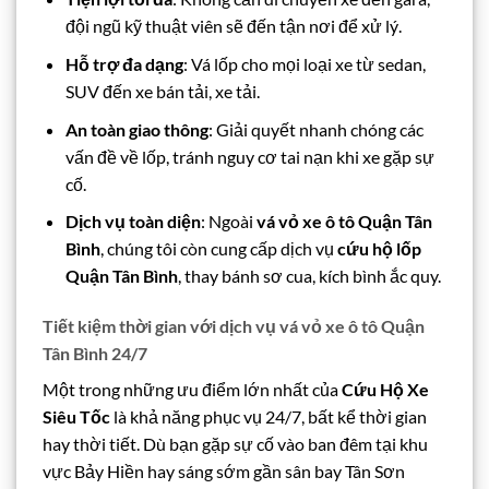
đội ngũ kỹ thuật viên sẽ đến tận nơi để xử lý.
Hỗ trợ đa dạng
: Vá lốp cho mọi loại xe từ sedan,
SUV đến xe bán tải, xe tải.
An toàn giao thông
: Giải quyết nhanh chóng các
vấn đề về lốp, tránh nguy cơ tai nạn khi xe gặp sự
cố.
Dịch vụ toàn diện
: Ngoài
vá vỏ xe ô tô Quận Tân
Bình
, chúng tôi còn cung cấp dịch vụ
cứu hộ lốp
Quận Tân Bình
, thay bánh sơ cua, kích bình ắc quy.
Tiết kiệm thời gian với dịch vụ vá vỏ xe ô tô Quận
Tân Bình 24/7
Một trong những ưu điểm lớn nhất của
Cứu Hộ Xe
Siêu Tốc
là khả năng phục vụ 24/7, bất kể thời gian
hay thời tiết. Dù bạn gặp sự cố vào ban đêm tại khu
vực Bảy Hiền hay sáng sớm gần sân bay Tân Sơn