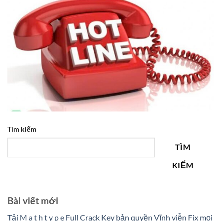
Tìm kiếm
TÌM
KIẾM
Bài viết mới
Tải M a t h t y p e Full Crack Key bản quyền Vĩnh viễn Fix mọi