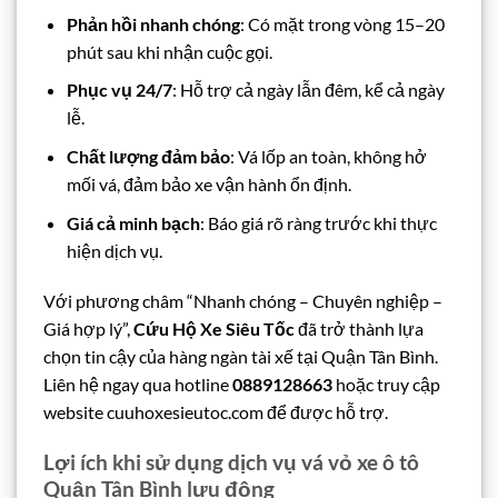
Phản hồi nhanh chóng
: Có mặt trong vòng 15–20
phút sau khi nhận cuộc gọi.
Phục vụ 24/7
: Hỗ trợ cả ngày lẫn đêm, kể cả ngày
lễ.
Chất lượng đảm bảo
: Vá lốp an toàn, không hở
mối vá, đảm bảo xe vận hành ổn định.
Giá cả minh bạch
: Báo giá rõ ràng trước khi thực
hiện dịch vụ.
Với phương châm “Nhanh chóng – Chuyên nghiệp –
Giá hợp lý”,
Cứu Hộ Xe Siêu Tốc
đã trở thành lựa
chọn tin cậy của hàng ngàn tài xế tại Quận Tân Bình.
Liên hệ ngay qua hotline
0889128663
hoặc truy cập
website cuuhoxesieutoc.com để được hỗ trợ.
Lợi ích khi sử dụng dịch vụ vá vỏ xe ô tô
Quận Tân Bình lưu động