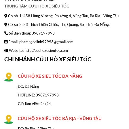
TRUNG TÂM CỨU HỘ XE SIÊU TỐC
Cơ sở 1: 458 Hùng Vương, Phường 4, Vũng Tàu, Bà Rịa - Vũng Tàu.
Cơ sở 2: 33 Thích Thiện Chiếu, Thọ Quang, Sơn Trà, Đà Nẵng.
Số điện thoại: 0987197993
Email: phamngoclinh99993@gmail.com
Website:
http://cuuhoxesieutoc.com
CHI NHÁNH CỨU HỘ XE SIÊU TỐC
CỨU HỘ XE SIÊU TỐC ĐÀ NĂNG
ĐC: Đà Nẵng
HOTLINE:
0987197993
Giờ làm việc: 24/24
CỨU HỘ XE SIÊU TỐC BÀ RỊA - VŨNG TÀU
ĐC: Bà Rịa - Vũng Tàu