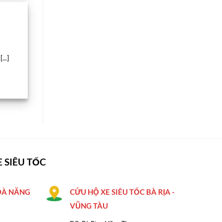
..]
 SIÊU TỐC
 ĐÀ NĂNG
CỨU HỘ XE SIÊU TỐC BÀ RỊA -
VŨNG TÀU