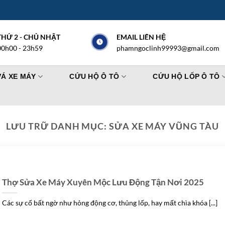
THỨ 2 - CHỦ NHẬT
EMAIL LIÊN HỆ
00h00 - 23h59
phamngoclinh99993@gmail.com
VÁ XE MÁY
CỨU HỘ Ô TÔ
CỨU HỘ LỐP Ô TÔ
LƯU TRỮ DANH MỤC:
SỬA XE MÁY VŨNG TÀU
Thợ Sửa Xe Máy Xuyên Mộc Lưu Động Tận Nơi 2025
Các sự cố bất ngờ như hỏng động cơ, thủng lốp, hay mất chìa khóa [...]