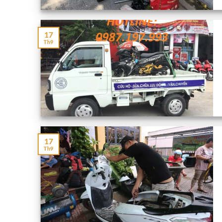
17
Th9
17
Th9