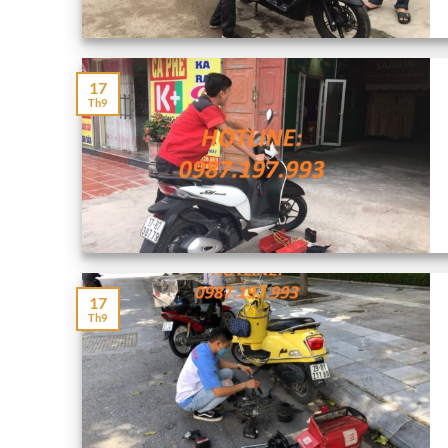
17
Th9
17
Th9