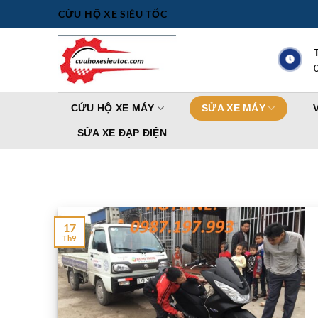
Bỏ
CỨU HỘ XE SIÊU TỐC
qua
nội
dung
CỨU HỘ XE MÁY
SỬA XE MÁY
SỬA XE ĐẠP ĐIỆN
17
Th9