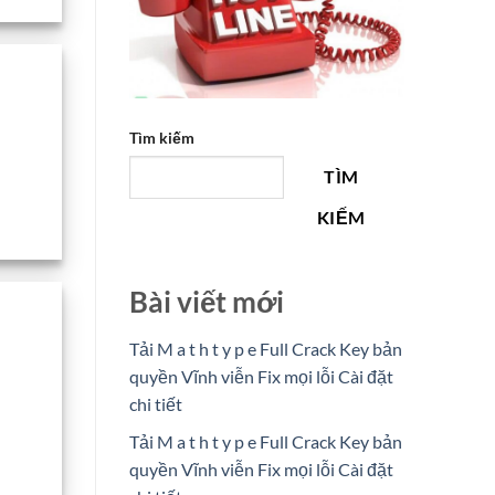
Tìm kiếm
TÌM
KIẾM
Bài viết mới
Tải M a t h t y p e Full Crack Key bản
quyền Vĩnh viễn Fix mọi lỗi Cài đặt
chi tiết
Tải M a t h t y p e Full Crack Key bản
quyền Vĩnh viễn Fix mọi lỗi Cài đặt