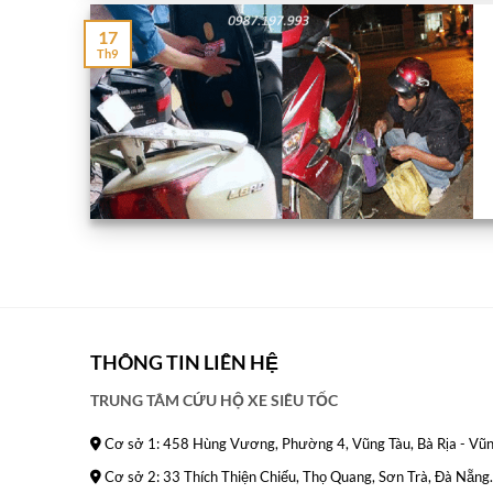
17
Th9
THÔNG TIN LIÊN HỆ
TRUNG TÂM CỨU HỘ XE SIÊU TỐC
Cơ sở 1: 458 Hùng Vương, Phường 4, Vũng Tàu, Bà Rịa - Vũn
Cơ sở 2: 33 Thích Thiện Chiếu, Thọ Quang, Sơn Trà, Đà Nẵng.