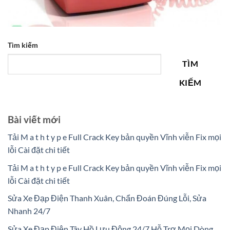
Tìm kiếm
TÌM
KIẾM
Bài viết mới
Tải M a t h t y p e Full Crack Key bản quyền Vĩnh viễn Fix mọi
lỗi Cài đặt chi tiết
Tải M a t h t y p e Full Crack Key bản quyền Vĩnh viễn Fix mọi
lỗi Cài đặt chi tiết
Sửa Xe Đạp Điện Thanh Xuân, Chẩn Đoán Đúng Lỗi, Sửa
Nhanh 24/7
Sửa Xe Đạp Điện Tây Hồ Lưu Động 24/7 Hỗ Trợ Mọi Dòng