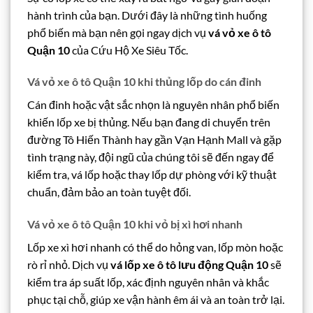
hành trình của bạn. Dưới đây là những tình huống
phổ biến mà bạn nên gọi ngay dịch vụ
vá vỏ xe ô tô
Quận 10
của Cứu Hộ Xe Siêu Tốc.
Vá vỏ xe ô tô Quận 10 khi thủng lốp do cán đinh
Cán đinh hoặc vật sắc nhọn là nguyên nhân phổ biến
khiến lốp xe bị thủng. Nếu bạn đang di chuyển trên
đường Tô Hiến Thành hay gần Vạn Hạnh Mall và gặp
tình trạng này, đội ngũ của chúng tôi sẽ đến ngay để
kiểm tra, vá lốp hoặc thay lốp dự phòng với kỹ thuật
chuẩn, đảm bảo an toàn tuyệt đối.
Vá vỏ xe ô tô Quận 10 khi vỏ bị xì hơi nhanh
Lốp xe xì hơi nhanh có thể do hỏng van, lốp mòn hoặc
rò rỉ nhỏ. Dịch vụ
vá lốp xe ô tô lưu động Quận 10
sẽ
kiểm tra áp suất lốp, xác định nguyên nhân và khắc
phục tại chỗ, giúp xe vận hành êm ái và an toàn trở lại.