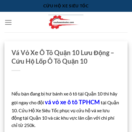
Bỏ
CỨU HỘ XE SIÊU TỐC
qua
nội
dung
Vá Vỏ Xe Ô Tô Quận 10 Lưu Động –
Cứu Hộ Lốp Ô Tô Quận 10
Nếu bạn đang bị hư bánh xe ô tô tại Quận 10 thì hãy
vá vỏ xe ô tô TPHCM
gọi ngay cho đội
tại Quận
10. Cứu Hộ Xe Siêu Tốc phục vụ cứu hộ vá xe lưu
động tại Quận 10 và các khu vực lân cận với chi phí
chỉ từ 250k.