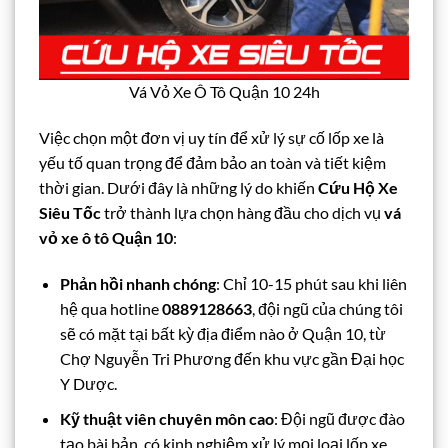
Vá Vỏ Xe Ô Tô Quận 10 24h
Việc chọn một đơn vị uy tín để xử lý sự cố lốp xe là
yếu tố quan trọng để đảm bảo an toàn và tiết kiệm
thời gian. Dưới đây là những lý do khiến
Cứu Hộ Xe
Siêu Tốc
trở thành lựa chọn hàng đầu cho dịch vụ
vá
vỏ xe ô tô Quận 10
:
Phản hồi nhanh chóng
: Chỉ 10-15 phút sau khi liên
hệ qua hotline
0889128663
, đội ngũ của chúng tôi
sẽ có mặt tại bất kỳ địa điểm nào ở Quận 10, từ
Chợ Nguyễn Tri Phương đến khu vực gần Đại học
Y Dược.
Kỹ thuật viên chuyên môn cao
: Đội ngũ được đào
tạo bài bản, có kinh nghiệm xử lý mọi loại lốp xe,