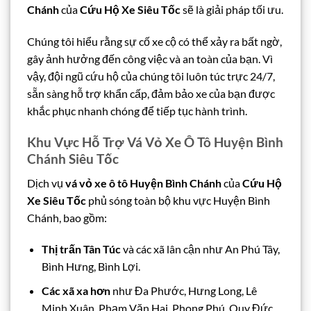
Chánh
của
Cứu Hộ Xe Siêu Tốc
sẽ là giải pháp tối ưu.
Chúng tôi hiểu rằng sự cố xe cộ có thể xảy ra bất ngờ,
gây ảnh hưởng đến công việc và an toàn của bạn. Vì
vậy, đội ngũ cứu hộ của chúng tôi luôn túc trực 24/7,
sẵn sàng hỗ trợ khẩn cấp, đảm bảo xe của bạn được
khắc phục nhanh chóng để tiếp tục hành trình.
Khu Vực Hỗ Trợ Vá Vỏ Xe Ô Tô Huyện Bình
Chánh Siêu Tốc
Dịch vụ
vá vỏ xe ô tô Huyện Bình Chánh
của
Cứu Hộ
Xe Siêu Tốc
phủ sóng toàn bộ khu vực Huyện Bình
Chánh, bao gồm:
Thị trấn Tân Túc
và các xã lân cận như An Phú Tây,
Bình Hưng, Bình Lợi.
Các xã xa hơn
như Đa Phước, Hưng Long, Lê
Minh Xuân, Phạm Văn Hai, Phong Phú, Quy Đức,