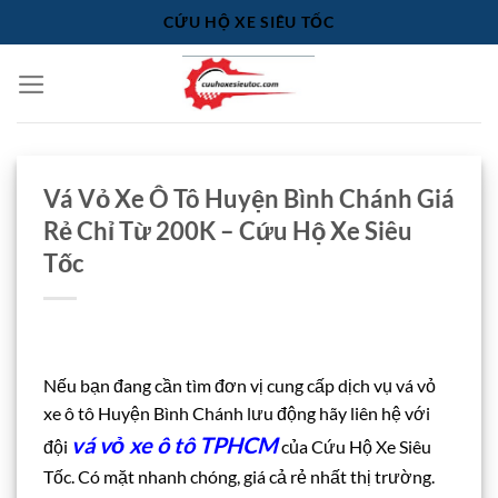
Bỏ
CỨU HỘ XE SIÊU TỐC
qua
nội
dung
Vá Vỏ Xe Ô Tô Huyện Bình Chánh Giá
Rẻ Chỉ Từ 200K – Cứu Hộ Xe Siêu
Tốc
Nếu bạn đang cần tìm đơn vị cung cấp dịch vụ vá vỏ
xe ô tô Huyện Bình Chánh lưu động hãy liên hệ với
vá vỏ xe ô tô TPHCM
đội
của Cứu Hộ Xe Siêu
Tốc. Có mặt nhanh chóng, giá cả rẻ nhất thị trường.