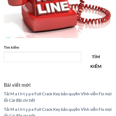
Tìm kiếm
TÌM
KIẾM
Bài viết mới
Tải M a t h t y p e Full Crack Key bản quyền Vĩnh viễn Fix mọi
lỗi Cài đặt chi tiết
Tải M a t h t y p e Full Crack Key bản quyền Vĩnh viễn Fix mọi
lỗi Cài đặt chi tiết