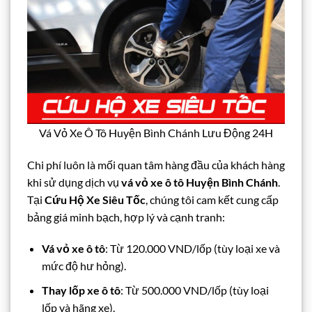
Vá Vỏ Xe Ô Tô Huyện Bình Chánh Lưu Động 24H
Chi phí luôn là mối quan tâm hàng đầu của khách hàng
khi sử dụng dịch vụ
vá vỏ xe ô tô Huyện Bình Chánh
.
Tại
Cứu Hộ Xe Siêu Tốc
, chúng tôi cam kết cung cấp
bảng giá minh bạch, hợp lý và cạnh tranh:
Vá vỏ xe ô tô
: Từ 120.000 VND/lốp (tùy loại xe và
mức độ hư hỏng).
Thay lốp xe ô tô
: Từ 500.000 VND/lốp (tùy loại
lốp và hãng xe).