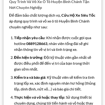
Quy Trình Vá Vỏ Xe Ô Tô Huyện Bình Chánh Tận
Nơi Chuyên Nghiệp
Để đảm bảo chất lượng dịch vụ,
Cứu Hộ Xe Siêu Tốc
áp dụng quy trình vá vỏ xe ô tô Huyện Bình Chánh
chuyên nghiệp như sau:
Tiếp nhận yêu cầu
: Khi nhận được cuộc gọi qua
hotline
0889128663
, nhân viên tổng đài sẽ ghi
nhận thông tin về vị trí và tình trạng xe.
Đến hiện trường
: Đội kỹ thuật viên gần nhất sẽ
được điều phối để đến vị trí của bạn trong thời
gian sớm nhất.
Kiểm tra và báo giá
: Kỹ thuật viên sẽ kiểm tra tình
trạng lốp xe, xác định nguyên nhân hư hỏng (thủng
lốp, dính đinh, nứt vỏ…) và báo giá chi tiết.
Thực hiện vá vỏ hoặc thay lốp
: Sử dụng thiết bị
chuyên dụng, chúng tôi tiến hành vá vỏ hoặc thay