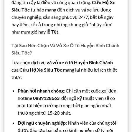
đáng tin cậy là điều vô cùng quan trọng.
Cứu Hộ Xe
Siêu Tốc
tự hào mang đến dịch vụ vá xe lưu động
chuyên nghiệp, sẵn sàng phục vụ 24/7, bất kể ngày
hay đêm, kể cả trong những khung giờ “nhạy cảm”
như mưa gió hay lễ Tết.
Tại Sao Nên Chọn Vá Vỏ Xe Ô Tô Huyện Bình Chánh
Siêu Tốc?
Lựa chọn dịch vụ
vá vỏ xe ô tô Huyện Bình Chánh
của
Cứu Hộ Xe Siêu Tốc
mang lại nhiều lợi ích thiết
thực:
Phản hồi nhanh chóng
: Chỉ cần một cuộc gọi đến
hotline
0889128663
, đội ngũ kỹ thuật viên sẽ có
mặt tại hiện trường trong thời gian ngắn nhất,
thường chỉ từ 15-20 phút.
Đội ngũ chuyên nghiệp
: Nhân viên của chúng tôi
được đào tạo bài bản, có kinh nghiệm xử lý mọi