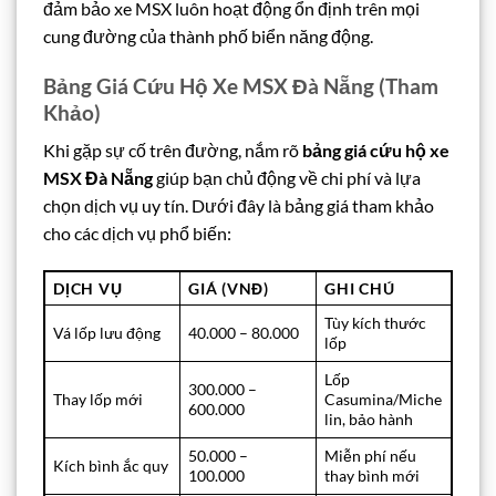
đảm bảo xe MSX luôn hoạt động ổn định trên mọi
cung đường của thành phố biển năng động.
Bảng Giá Cứu Hộ Xe MSX Đà Nẵng (Tham
Khảo)
Khi gặp sự cố trên đường, nắm rõ
bảng giá cứu hộ xe
MSX Đà Nẵng
giúp bạn chủ động về chi phí và lựa
chọn dịch vụ uy tín. Dưới đây là bảng giá tham khảo
cho các dịch vụ phổ biến:
DỊCH VỤ
GIÁ (VNĐ)
GHI CHÚ
Tùy kích thước
Vá lốp lưu động
40.000 – 80.000
lốp
Lốp
300.000 –
Thay lốp mới
Casumina/Miche
600.000
lin, bảo hành
50.000 –
Miễn phí nếu
Kích bình ắc quy
100.000
thay bình mới