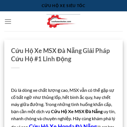
Bỏ
CỨU HỘ XE SIÊU TỐC
qua
nội
dung
Cứu Hộ Xe MSX Đà Nẵng Giải Pháp
Cứu Hộ #1 Linh Động
Dù là dòng xe chất lượng cao, MSX vẫn có thể gặp sự
cố bất ngờ như thủng lốp, hết bình ắc quy, hay chết
máy giữa đường. Trong những tình huống khẩn cấp,
bạn cần một dịch vụ
Cứu Hộ Xe MSX Đà Nẵng
uy tín,
nhanh chóng và chuyên nghiệp. Hãy cùng khám phá lý
Cứu Hộ Xe Honda Đà Nẵng
do vì sao
là sự lựa