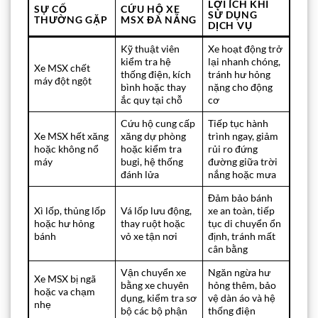
LỢI ÍCH KHI
SỰ CỐ
CỨU HỘ XE
SỬ DỤNG
THƯỜNG GẶP
MSX ĐÀ NẴNG
DỊCH VỤ
Kỹ thuật viên
Xe hoạt động trở
kiểm tra hệ
lại nhanh chóng,
Xe MSX chết
thống điện, kích
tránh hư hỏng
máy đột ngột
bình hoặc thay
nặng cho động
ắc quy tại chỗ
cơ
Cứu hộ cung cấp
Tiếp tục hành
Xe MSX hết xăng
xăng dự phòng
trình ngay, giảm
hoặc không nổ
hoặc kiểm tra
rủi ro đứng
máy
bugi, hệ thống
đường giữa trời
đánh lửa
nắng hoặc mưa
Đảm bảo bánh
Xì lốp, thủng lốp
Vá lốp lưu động,
xe an toàn, tiếp
hoặc hư hỏng
thay ruột hoặc
tục di chuyển ổn
bánh
vỏ xe tận nơi
định, tránh mất
cân bằng
Vận chuyển xe
Ngăn ngừa hư
Xe MSX bị ngã
bằng xe chuyên
hỏng thêm, bảo
hoặc va chạm
dụng, kiểm tra sơ
vệ dàn áo và hệ
nhẹ
bộ các bộ phận
thống điện