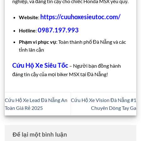
nghiệp, và đáng tin cậy cho chiếc Honda MSX yêu quý.
https://cuuhoxesieutoc.com/
Website
:
0987.197.993
Hotline
:
Phạm vi phục vụ
: Toàn thành phố Đà Nẵng và các
tỉnh lân cận
Cứu Hộ Xe Siêu Tốc
– Người bạn đồng hành
đáng tin cậy của mọi biker MSX tại Đà Nẵng!
Cứu Hộ Xe Lead Đà Nẵng An
Cứu Hộ Xe Vision Đà Nẵng #1
Toàn Giá Rẻ 2025
Chuyên Dòng Tay Ga
Để lại một bình luận