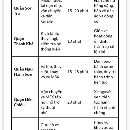
Ngập nước,
Hạn chế hư
tai nạn nhẹ,
hỏng nặng,
Quận Sơn
vận chuyển
15–20 phút
bảo vệ dàn
Trà
xe đến
áo và động
garage
cơ
Giúp xe
Kích bình,
hoạt động
Quận
thay bugi,
10 phút
ổn định,
Thanh Khê
kiểm tra hệ
tránh sự cố
thống điện
lặp lại
Đảm bảo
Vá lốp, thay
bánh xe an
Quận Ngũ
ruột, thay
15–25 phút
toàn, duy trì
Hành Sơn
vỏ xe MSX
hành trình
liên tục
Vận chuyển
Xe nguyên
xe MSX tận
vẹn, tiếp
Quận Liên
nơi, hỗ trợ
20 phút
tục hành
Chiểu
kỹ thuật
trình nhanh
nhỏ
chóng
Phục vụ
Cứu hộ xe
khu vực xa
hư hỏng