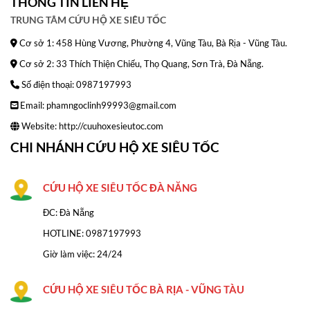
THÔNG TIN LIÊN HỆ
TRUNG TÂM CỨU HỘ XE SIÊU TỐC
Cơ sở 1: 458 Hùng Vương, Phường 4, Vũng Tàu, Bà Rịa - Vũng Tàu.
Cơ sở 2: 33 Thích Thiện Chiếu, Thọ Quang, Sơn Trà, Đà Nẵng.
Số điện thoại: 0987197993
Email: phamngoclinh99993@gmail.com
Website:
http://cuuhoxesieutoc.com
CHI NHÁNH CỨU HỘ XE SIÊU TỐC
CỨU HỘ XE SIÊU TỐC ĐÀ NĂNG
ĐC: Đà Nẵng
HOTLINE:
0987197993
Giờ làm việc: 24/24
CỨU HỘ XE SIÊU TỐC BÀ RỊA - VŨNG TÀU