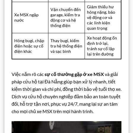
Giảm thiểu hư
Vận chuyển đến
hỏng nặng, bảo
Xe MSX ngập
garage, kiểm tra
vệ động cơ và
nước
động cơ và hệ
các linh kiện
thống điện
quan trọng
Xe hoạt động ổn
Hỏng bugi, chập
Thay bugi, kiểm
định trở lại,
điện hoặc sự cố
tra hệ thống điện
tránh sự cố lặp
điện khác
và sạc bình
lại trên đường
Việc nắm rõ các
sự cố thường gặp ở xe MSX
và giải
pháp cứu hộ tại Đà Nẵng giúp bạn xử lý nhanh, tiết
kiệm thời gian và chi phí, đồng thời bảo vệ tuổi thọ xe.
Dịch vụ cứu hộ chuyên nghiệp đảm bảo an toàn tuyệt
đối, hỗ trợ tận nơi, phục vụ 24/7, mang lại sự an tâm
cho mọi chủ xe MSX trên mọi hành trình.