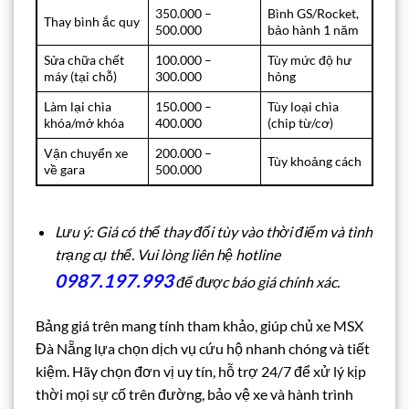
350.000 –
Bình GS/Rocket,
Thay bình ắc quy
500.000
bảo hành 1 năm
Sửa chữa chết
100.000 –
Tùy mức độ hư
máy (tại chỗ)
300.000
hỏng
Làm lại chìa
150.000 –
Tùy loại chìa
khóa/mở khóa
400.000
(chip từ/cơ)
Vận chuyển xe
200.000 –
Tùy khoảng cách
về gara
500.000
Lưu ý: Giá có thể thay đổi tùy vào thời điểm và tình
trạng cụ thể. Vui lòng liên hệ hotline
0987.197.993
để được báo giá chính xác.
Bảng giá trên mang tính tham khảo, giúp chủ xe MSX
Đà Nẵng lựa chọn dịch vụ cứu hộ nhanh chóng và tiết
kiệm. Hãy chọn đơn vị uy tín, hỗ trợ 24/7 để xử lý kịp
thời mọi sự cố trên đường, bảo vệ xe và hành trình