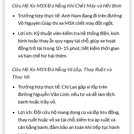
Cứu Hộ Xe MSX Đà Nẵng Khi Chết Máy và Hết Bình
Trường hợp thực tế: Anh Nam đang đi trên đường
Võ Nguyên Giáp thì xe MSX chết máy đột ngột.
Lợi ích: Kỹ thuật viên kiểm tra hệ thống điện, kích
bình hoặc thay ắc quy ngay tại chỗ, giúp xe hoạt
động trở lại trong 10–15 phút, tiết kiệm thời gian
và hạn chế hư hại thêm.
Cứu Hộ Xe MSX Đà Nẵng Vá Lốp, Thay Ruột và
Thay Vỏ
Trường hợp thực tế: Chị Lan gặp xì lốp trên
đường Nguyễn Văn Linh, nếu tự vá dễ làm lệch
bánh hoặc trầy vỏ.
Lợi ích: Đội cứu hộ mang dụng cụ vá lốp lưu động,
thay ruột hoặc vỏ xe tại chỗ, kiểm tra áp suất và
cân bằng bánh, đảm bảo an toàn khi tiếp tục hành