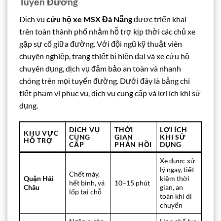
Tuyến Đường
Dịch vụ
cứu hộ xe MSX Đà Nẵng
được triển khai
trên toàn thành phố nhằm hỗ trợ kịp thời các chủ xe
gặp sự cố giữa đường. Với đội ngũ kỹ thuật viên
chuyên nghiệp, trang thiết bị hiện đại và xe cứu hộ
chuyên dụng, dịch vụ đảm bảo an toàn và nhanh
chóng trên mọi tuyến đường. Dưới đây là bảng chi
tiết phạm vi phục vụ, dịch vụ cung cấp và lợi ích khi sử
dụng.
DỊCH VỤ
THỜI
LỢI ÍCH
KHU VỰC
CUNG
GIAN
KHI SỬ
HỖ TRỢ
CẤP
PHẢN HỒI
DỤNG
Xe được xử
lý ngay, tiết
Chết máy,
Quận Hải
kiệm thời
hết bình, vá
10–15 phút
Châu
gian, an
lốp tại chỗ
toàn khi di
chuyển