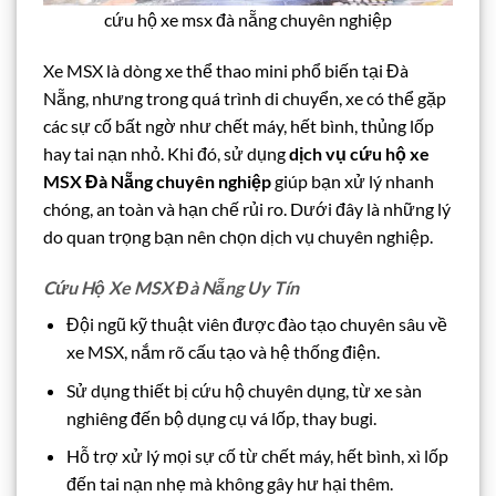
cứu hộ xe msx đà nẵng chuyên nghiệp
Xe MSX là dòng xe thể thao mini phổ biến tại Đà
Nẵng, nhưng trong quá trình di chuyển, xe có thể gặp
các sự cố bất ngờ như chết máy, hết bình, thủng lốp
hay tai nạn nhỏ. Khi đó, sử dụng
dịch vụ cứu hộ xe
MSX Đà Nẵng chuyên nghiệp
giúp bạn xử lý nhanh
chóng, an toàn và hạn chế rủi ro. Dưới đây là những lý
do quan trọng bạn nên chọn dịch vụ chuyên nghiệp.
Cứu Hộ Xe MSX Đà Nẵng Uy Tín
Đội ngũ kỹ thuật viên được đào tạo chuyên sâu về
xe MSX, nắm rõ cấu tạo và hệ thống điện.
Sử dụng thiết bị cứu hộ chuyên dụng, từ xe sàn
nghiêng đến bộ dụng cụ vá lốp, thay bugi.
Hỗ trợ xử lý mọi sự cố từ chết máy, hết bình, xì lốp
đến tai nạn nhẹ mà không gây hư hại thêm.