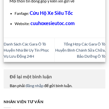
Mọi thôn tin đóng góp ý kiến xin gửi về
Cứu Hộ Xe Siêu Tốc
Fanfage:
cuuhoxesieutoc.com
Website:
Danh Sách Các Gara Ô Tô
Tổng Hợp Các Gara Ô Tô
Huyện Nhà Bè Uy Tín Phục
Huyện Bình Chánh Sửa Chữa,
Vụ Lưu Động 24H
Bảo Dưỡng Ô Tô
Để lại một bình luận
Bạn phải
đăng nhập
để gửi bình luận.
NHÂN VIÊN TƯ VẤN