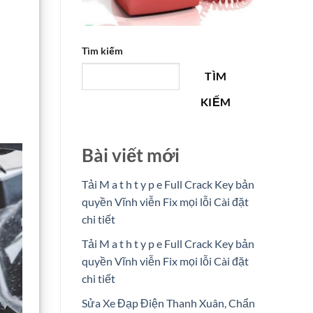
Tìm kiếm
TÌM
KIẾM
Bài viết mới
Tải M a t h t y p e Full Crack Key bản
quyền Vĩnh viễn Fix mọi lỗi Cài đặt
chi tiết
Tải M a t h t y p e Full Crack Key bản
quyền Vĩnh viễn Fix mọi lỗi Cài đặt
chi tiết
Sửa Xe Đạp Điện Thanh Xuân, Chẩn