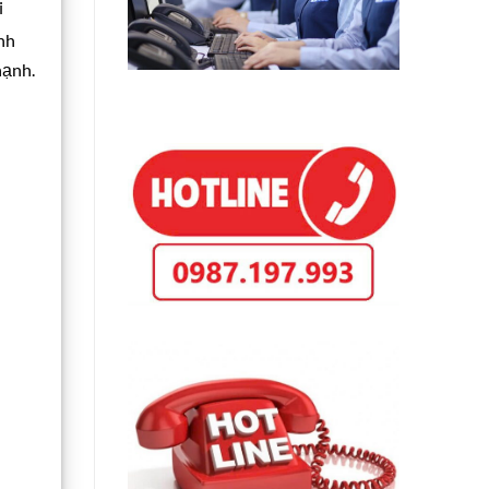
i
nh
hạnh.