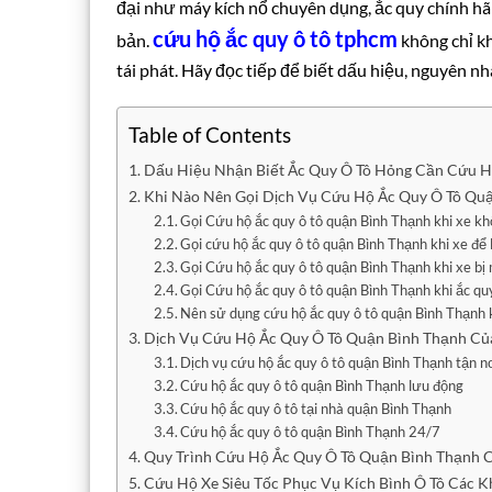
đại như máy kích nổ chuyên dụng, ắc quy chính hãn
cứu hộ ắc quy ô tô tphcm
bản.
không chỉ kh
tái phát. Hãy đọc tiếp để biết dấu hiệu, nguyên n
Table of Contents
Dấu Hiệu Nhận Biết Ắc Quy Ô Tô Hỏng Cần Cứu 
Khi Nào Nên Gọi Dịch Vụ Cứu Hộ Ắc Quy Ô Tô Qu
Gọi Cứu hộ ắc quy ô tô quận Bình Thạnh khi xe kh
Gọi cứu hộ ắc quy ô tô quận Bình Thạnh khi xe để
Gọi Cứu hộ ắc quy ô tô quận Bình Thạnh khi xe b
Gọi Cứu hộ ắc quy ô tô quận Bình Thạnh khi ắc qu
Nên sử dụng cứu hộ ắc quy ô tô quận Bình Thạnh kh
Dịch Vụ Cứu Hộ Ắc Quy Ô Tô Quận Bình Thạnh Của
Dịch vụ cứu hộ ắc quy ô tô quận Bình Thạnh tận n
Cứu hộ ắc quy ô tô quận Bình Thạnh lưu động
Cứu hộ ắc quy ô tô tại nhà quận Bình Thạnh
Cứu hộ ắc quy ô tô quận Bình Thạnh 24/7
Quy Trình Cứu Hộ Ắc Quy Ô Tô Quận Bình Thạnh 
Cứu Hộ Xe Siêu Tốc Phục Vụ Kích Bình Ô Tô Các 