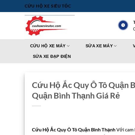
Bỏ
CỨU HỘ XE SIÊU TỐC
qua
nội
dung
CỨU HỘ XE MÁY
SỬA XE MÁY
SỬA XE ĐẠP ĐIỆN
Cứu Hộ Ắc Quy Ô Tô Quận Bì
Quận Bình Thạnh Giá Rẻ
Cứu Hộ Ắc Quy Ô Tô Quận Bình Thạnh
Với cam 