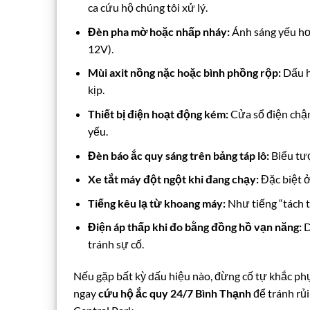
ca cứu hộ chúng tôi xử lý.
Đèn pha mờ hoặc nhấp nháy:
Ánh sáng yếu hơ
12V).
Mùi axit nồng nặc hoặc bình phồng rộp:
Dấu hi
kịp.
Thiết bị điện hoạt động kém:
Cửa sổ điện chậm
yếu.
Đèn báo ắc quy sáng trên bảng táp lô:
Biểu tượ
Xe tắt máy đột ngột khi đang chạy:
Đặc biệt ở
Tiếng kêu lạ từ khoang máy:
Như tiếng “tách tá
Điện áp thấp khi đo bằng đồng hồ vạn năng:
D
tránh sự cố.
Nếu gặp bất kỳ dấu hiệu nào, đừng cố tự khắc phụ
ngay
cứu hộ ắc quy 24/7 Bình Thạnh
để tránh rủ