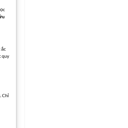
cọc
cứu
 ắc
c quy
. Chỉ