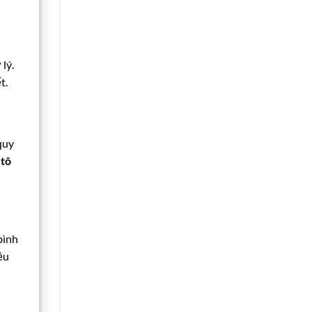
lý.
t.
quy
 tô
bình
ều