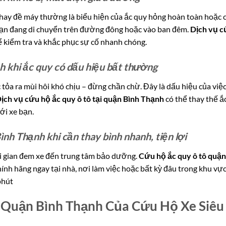
i hay đề máy thường là biểu hiện của ắc quy hỏng hoàn toàn hoặc 
bạn đang di chuyển trên đường đông hoặc vào ban đêm.
Dịch vụ 
ể kiểm tra và khắc phục sự cố nhanh chóng.
h khi ắc quy có dấu hiệu bất thường
c tỏa ra mùi hôi khó chịu – đừng chần chừ. Đây là dấu hiệu của việc
ịch vụ cứu hộ ắc quy ô tô tại quận Bình Thạnh
có thể thay thế ắ
ới xe bạn.
nh Thạnh khi cần thay bình nhanh, tiện lợi
ời gian đem xe đến trung tâm bảo dưỡng.
Cứu hộ ắc quy ô tô quận
ính hãng ngay tại nhà, nơi làm việc hoặc bất kỳ đâu trong khu vực
phút
 Quận Bình Thạnh Của Cứu Hộ Xe Siêu