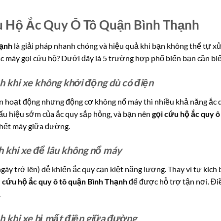
u Hộ Ắc Quy Ô Tô Quận Bình Thạnh
hạnh
là giải pháp nhanh chóng và hiệu quả khi bạn không thể tự xử 
c máy gọi cứu hộ? Dưới đây là 5 trường hợp phổ biến bạn cần biế
h khi xe không khởi động dù có điện
 vẫn hoạt động nhưng động cơ không nổ máy thì nhiều khả năng ắc 
dấu hiệu sớm của ắc quy sắp hỏng, và bạn nên
gọi cứu hộ ắc quy ô
chết máy giữa đường.
h khi xe để lâu không nổ máy
ngày trở lên) dễ khiến ắc quy cạn kiệt năng lượng. Thay vì tự kích 
ụ cứu hộ ắc quy ô tô quận Bình Thạnh
để được hỗ trợ tận nơi. Đi
.
h khi xe bị mất điện giữa đường