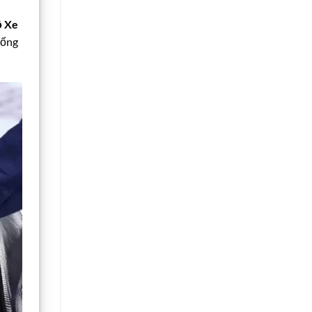
 Xe
uống