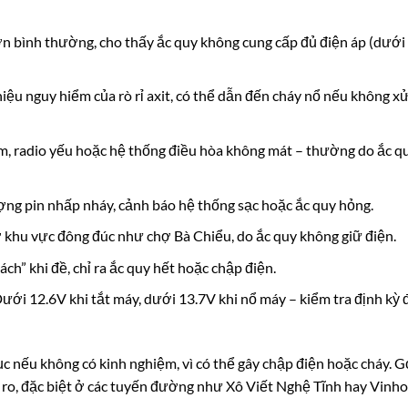
n bình thường, cho thấy ắc quy không cung cấp đủ điện áp (dưới
ệu nguy hiểm của rò rỉ axit, có thể dẫn đến cháy nổ nếu không xử
, radio yếu hoặc hệ thống điều hòa không mát – thường do ắc q
ng pin nhấp nháy, cảnh báo hệ thống sạc hoặc ắc quy hỏng.
 khu vực đông đúc như chợ Bà Chiểu, do ắc quy không giữ điện.
ch” khi đề, chỉ ra ắc quy hết hoặc chập điện.
ưới 12.6V khi tắt máy, dưới 13.7V khi nổ máy – kiểm tra định kỳ 
c nếu không có kinh nghiệm, vì có thể gây chập điện hoặc cháy. G
i ro, đặc biệt ở các tuyến đường như Xô Viết Nghệ Tĩnh hay Vinh