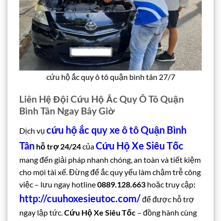
cứu hộ ắc quy ô tô quận bình tân 27/7
Liên Hệ Đội Cứu Hộ Ắc Quy Ô Tô Quận
Bình Tân Ngay Bây Giờ
cứu hộ ắc quy xe ô tô Quận Bình
Dịch vụ
Tân
Cứu Hộ Xe Siêu Tốc
hỗ trợ 24/24
của
mang đến giải pháp nhanh chóng, an toàn và tiết kiệm
cho mọi tài xế. Đừng để ắc quy yếu làm chậm trễ công
việc – lưu ngay hotline
0889.128.663
hoặc truy cập
:
http://cuuhoxesieutoc.com/
để được hỗ trợ
ngay lập tức.
Cứu Hộ Xe Siêu Tốc
– đồng hành cùng